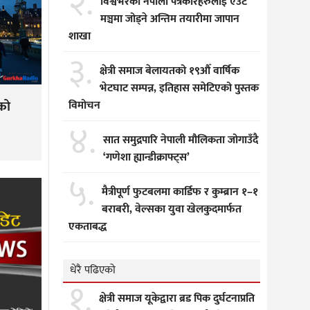
२.
विश्वभरका नेपाली पत्रकारहरुलाई एउटै
मञ्चमा जोड्ने अन्तिम तयारीमा जापान
शाखा
३.
क्षेत्री समाज बेलायतको १९औँ वार्षिक
भेटघाट सम्पन्न, इतिहास समेटिएको पुस्तक
विमोचन
ेको
४.
सात समुद्रपारि नेपाली मौलिकता जोगाउँदै
‘गणेशा ह्यान्डीक्राफ्ट्स’
५.
मैत्रीपूर्ण फुटबलमा कार्डिफ र कुम्ब्रान १–१
बराबरी, वेल्सका युवा खेलकुदमार्फत
एकताबद्ध
धेरै पढिएको
१.
क्षेत्री समाज यूकेद्वारा ब्रड पिक दुर्घटनाप्रति