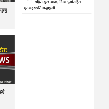
गहिरो दुःख व्यक्त, निम्स पुर्जासहित
मृतकहरूप्रति श्रद्धाञ्जली
त्यु
दुई