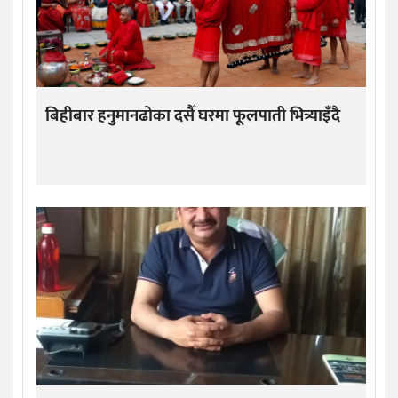
बिहीबार हनुमानढोका दसैँ घरमा फूलपाती भित्र्याइँदै