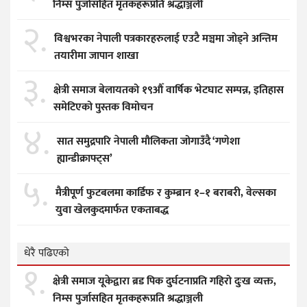
निम्स पुर्जासहित मृतकहरूप्रति श्रद्धाञ्जली
२.
विश्वभरका नेपाली पत्रकारहरुलाई एउटै मञ्चमा जोड्ने अन्तिम
तयारीमा जापान शाखा
३.
क्षेत्री समाज बेलायतको १९औँ वार्षिक भेटघाट सम्पन्न, इतिहास
समेटिएको पुस्तक विमोचन
४.
सात समुद्रपारि नेपाली मौलिकता जोगाउँदै ‘गणेशा
ह्यान्डीक्राफ्ट्स’
५.
मैत्रीपूर्ण फुटबलमा कार्डिफ र कुम्ब्रान १–१ बराबरी, वेल्सका
युवा खेलकुदमार्फत एकताबद्ध
धेरै पढिएको
१.
क्षेत्री समाज यूकेद्वारा ब्रड पिक दुर्घटनाप्रति गहिरो दुःख व्यक्त,
निम्स पुर्जासहित मृतकहरूप्रति श्रद्धाञ्जली