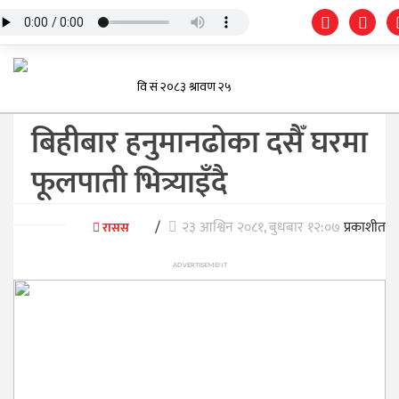
बिहीबार हनुमानढोका दसैँ घरमा
फूलपाती भित्र्याइँदै
/
२३ आश्विन २०८१, बुधबार १२:०७
प्रकाशीत
रासस
ADVERTISEMENT