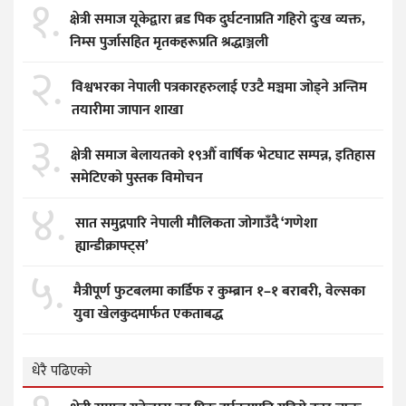
१.
क्षेत्री समाज यूकेद्वारा ब्रड पिक दुर्घटनाप्रति गहिरो दुःख व्यक्त,
निम्स पुर्जासहित मृतकहरूप्रति श्रद्धाञ्जली
२.
विश्वभरका नेपाली पत्रकारहरुलाई एउटै मञ्चमा जोड्ने अन्तिम
तयारीमा जापान शाखा
३.
क्षेत्री समाज बेलायतको १९औँ वार्षिक भेटघाट सम्पन्न, इतिहास
समेटिएको पुस्तक विमोचन
४.
सात समुद्रपारि नेपाली मौलिकता जोगाउँदै ‘गणेशा
ह्यान्डीक्राफ्ट्स’
५.
मैत्रीपूर्ण फुटबलमा कार्डिफ र कुम्ब्रान १–१ बराबरी, वेल्सका
युवा खेलकुदमार्फत एकताबद्ध
धेरै पढिएको