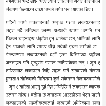
नगराएको भन्दै बाध्य भएर ज्यान जोखिममा राखेर कोरोनाको
संक्रमण फैल्याउन बाध्य भएको समेत भन्न भ्याएका थिए ।
महिनौं लामो लकडाउनको अनुभव पश्चात लकडाउनलाई
सहज गर्दै लगिएका कारण अस्थायी रुपमा भएपनि मन
भित्रका चाहनाहरु अंकुरित हुन् थालेका छन्, भोलिको लागि
हैन आजको लागि रमाएर बाँच्ने सबैको इच्छा जागेको छ ।
इंग्ल्याण्डमा लकडाउनको दशौँ हप्ता बितिसक्दा यहाँका
जनताहरु पनि मृत्युसंग डराउन छाडिसकेका छन् । जुन १
तारिखबाट लकडाउन केहि सहज पार्ने सरकारको घोषणा
हुनासाथ तोकिएको मितिसम्म कुर्न सकेननन् बेलायतवासीले
। जुन १ तारिख आउनु दुई दिनअघिदेखि नै लकडाउन व्यापक
उलंघन गरिए । बढीमा छ जनासम्म आउटडोरमा भेट्न पाउने
लकडाउनको सहजीकरणलाई लत्याउंदै अमेरिकामा हत्या