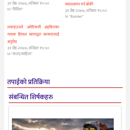
३१ जेष्ठ २०७७, शनिबार १५:५०
व्यवस्थापन गर्न बाँकी
In "विविध"
३१ जेष्ठ २०७७, शनिबार १५:५०
In "Banner"
लकडाउनले अमेरिकामै अड्किएका
गायक हिमाल सागरद्वरा सरकारलाई
अनुरोध
३१ जेष्ठ २०७७, शनिबार १५:५०
In "कला/साहित्य"
तपाईको प्रतिक्रिया
संबन्धित शिर्षकहरु