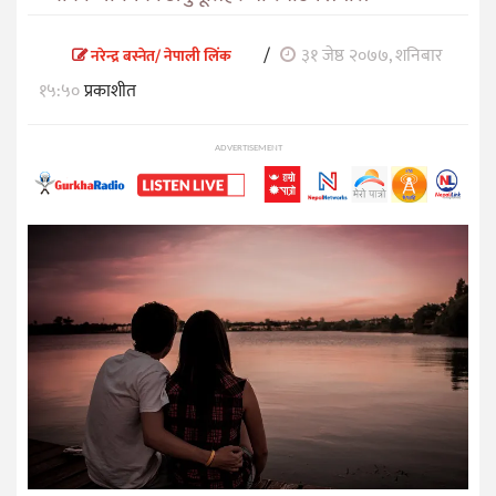
/
३१ जेष्ठ २०७७, शनिबार
नरेन्द्र बस्नेत/ नेपाली लिंक
१५:५०
प्रकाशीत
ADVERTISEMENT