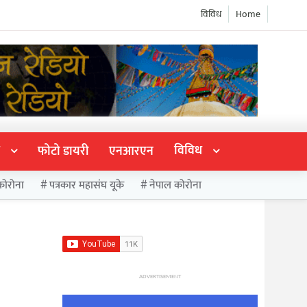
विविध
Home
विविध
फोटो डायरी
एनआरएन
कोरोना
पत्रकार महासंघ यूके
नेपाल कोरोना
ADVERTISEMENT