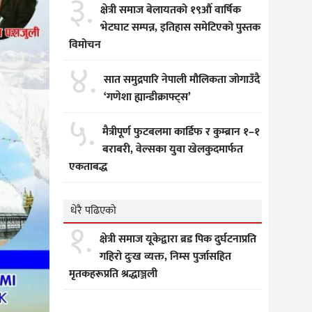
३.
क्षेत्री समाज बेलायतको १९औँ वार्षिक
भेटघाट सम्पन्न, इतिहास समेटिएको पुस्तक
विमोचन
४.
सात समुद्रपारि नेपाली मौलिकता जोगाउँदै
‘गणेशा ह्यान्डीक्राफ्ट्स’
५.
मैत्रीपूर्ण फुटबलमा कार्डिफ र कुम्ब्रान १–१
बराबरी, वेल्सका युवा खेलकुदमार्फत
एकताबद्ध
धेरै पढिएको
१.
क्षेत्री समाज यूकेद्वारा ब्रड पिक दुर्घटनाप्रति
गहिरो दुःख व्यक्त, निम्स पुर्जासहित
मृतकहरूप्रति श्रद्धाञ्जली