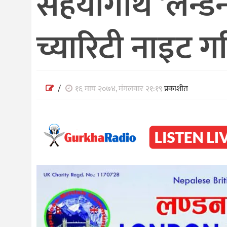
सहयोगार्थ ‘लन्ड
च्यारिटी नाइट गरि
/
१६ माघ २०७४, मंगलवार २१:१९
प्रकाशीत