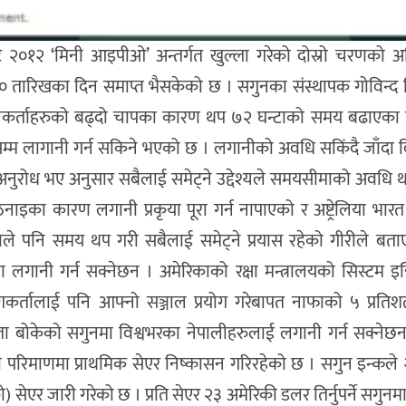
 २०१२ ‘मिनी आइपीओ’ अन्तर्गत खुल्ला गरेको दोस्रो चरणको अन्
३० तारिखका दिन समाप्त भैसकेको छ । सगुनका संस्थापक गोविन्द 
 लागानिकर्ताहरुको बढ्दो चापका कारण थप ७२ घन्टाको समय बढाएक
य)सम्म लागानी गर्न सकिने भएको छ । लगानीको अवधि सकिंदै जाँदा व
ुरोध भए अनुसार सबैलाई समेट्ने उद्देश्यले समयसीमाको अवधि 
िनाइका कारण लगानी प्रकृया पूरा गर्न नापाएको र अष्ट्रेलिया भ
ले पनि समय थप गरी सबैलाई समेट्ने प्रयास रहेको गीरीले बता
नमा लगानी गर्न सक्नेछन । अमेरिकाको रक्षा मन्त्रालयको सिस्टम इ
कर्तालाई पनि आफ्नो सञ्जाल प्रयोग गरेबापत नाफाको ५ प्रतिशत
 बोकेको सगुनमा विश्वभरका नेपालीहरुलाई लगानी गर्न सक्नेछन
परिमाणमा प्राथमिक सेएर निष्कासन गरिरहेको छ । सगुन इन्कले 
सेएर जारी गरेको छ । प्रति सेएर २३ अमेरिकी डलर तिर्नुपर्ने सगुनम