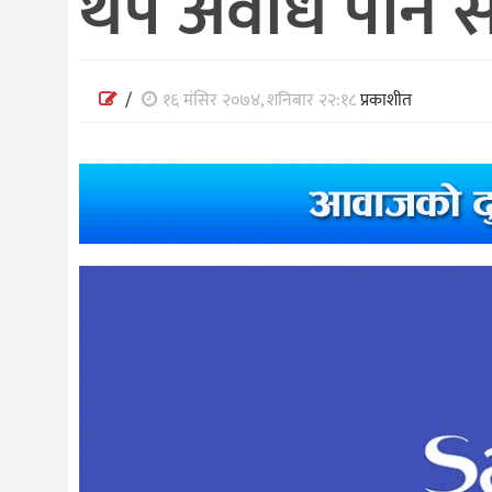
थप अवधि पनि स
/
१६ मंसिर २०७४, शनिबार २२:१८
प्रकाशीत