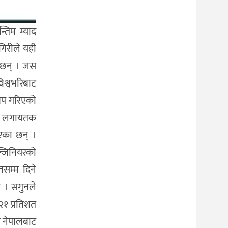
तिम म्याद
गिरीले यही
ा छन् । जस
िश्वभरिबाट
थप गरिएको
ारत लगायतक
एका छन् ।
न्जिनियरको
सम्म दिने
 । सगुनले
२१ प्रतिशत
ा नेपालबाट