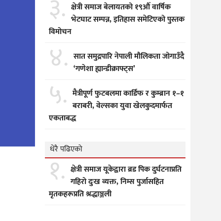
३.
क्षेत्री समाज बेलायतको १९औँ वार्षिक
भेटघाट सम्पन्न, इतिहास समेटिएको पुस्तक
विमोचन
४.
सात समुद्रपारि नेपाली मौलिकता जोगाउँदै
‘गणेशा ह्यान्डीक्राफ्ट्स’
५.
मैत्रीपूर्ण फुटबलमा कार्डिफ र कुम्ब्रान १–१
बराबरी, वेल्सका युवा खेलकुदमार्फत
एकताबद्ध
धेरै पढिएको
१.
क्षेत्री समाज यूकेद्वारा ब्रड पिक दुर्घटनाप्रति
गहिरो दुःख व्यक्त, निम्स पुर्जासहित
मृतकहरूप्रति श्रद्धाञ्जली