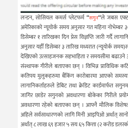
लन्डन, सोसियल कमर्स प्लेटफर्म
“
“
ले जबस एक्ट
सगुन
अमेरिकाको न्यूयोर्क समय अनुसार गत महिना नोभेम्बर 
डिसेम्बर १ तारिखका दिन प्रेस विज्ञप्ति जारी गर्दै
अनुसार यहीँ डिसेम्बर ३ तारिख मध्यरात (न्यूयोर्क सम
देखिएको उत्साहजनक सहभाहिता र समयसीमा बढाउने अन
संस्थापक गीरीले बताएका छन् । विभिन्न प्राविधिक कठ
कतिपय मुलुकहरुमा बैंकिंग कारोबारमा आएको समस्या
लागानिकर्ताहरुले डेबिट तथा क्रेडिट कार्डमार्फत सगु
जागिर छाडेर सगुनको अवधारणा बोकेका गिरीले प्रयोग
अवधारणा रहेको बताएका छन् । आफ्नै मौलिक विशेषता
अहिले सर्वसाधारणको लागि मिनी आइपिओ अर्थात् सानो 
अर्थात् ८ लाख ६९ हजार ५ सय ६५ कित्ता (२ करोड डलरको) 