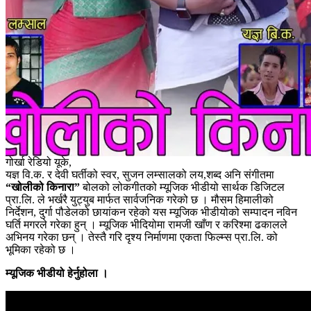
गोर्खा रेडियो यूके,
यज्ञ वि.क. र देवी घर्तीको स्वर, सुजन लम्सालको लय,शब्द अनि संगीतमा
“खोलीको किनारा”
बोलको लोकगीतको म्यूजिक भीडीयो सार्थक डिजिटल
प्रा.लि. ले भर्खरै युट्युब मार्फत सार्वजनिक गरेको छ । मौसम हिमालीको
निर्देशन, दुर्गा पौडेलको छायांकन रहेको यस म्यूजिक भीडीयोको सम्पादन नविन
घर्ति मगरले गरेका हुन् । म्यूजिक भीदियोमा रामजी खाँण र करिश्मा ढकालले
अभिनय गरेका छन् । तेस्तै गरि दृश्य निर्माणमा एकता फिल्म्स प्रा.लि. को
भूमिका रहेको छ ।
म्यूजिक भीडीयो हेर्नुहोला ।