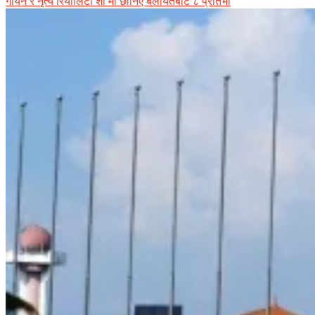
गायन र नृत्य रियालिटी शो मा छानिए बेलायतबाट ८ प्रतिभा