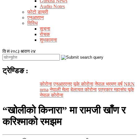
Gurkha News
Audio Notes
फोटो डायरी
एनआरएन
विविध
सूचना
रोचक
शुभकामना
ट्रेण्डिङ
:
कोरोना
एनआरएनए
यूके कोरोना
नेपाल भ्रमण वर्ष
NRN
nrna
नेपाली मेला
बेलायत कोरोना
पत्रकार महासंघ यूके
नेपाल कोरोना
“खोलीको किनारा” मा रामजी खाँण र
करिश्माको रमझम