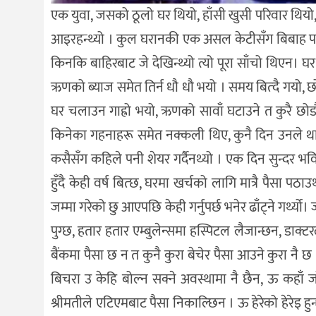
एक युवा, जसको ठूलो घर थियो, हाँसी खुसी परिवार थियो,
आइरहन्थ्यो । कुल घरानकी एक असल केटीसँग बिबाह पनि भयो 
किनकि बाहिरबाट जे देखिन्थ्यो त्यो पूरा साँचो थिएन। घ
ऋणको ब्याज समेत तिर्न धौ धौ भयो । समय बित्दै गयो, छो
घर चलाउन गाह्रो भयो, ऋणको सावाँ घटाउने त कुरै छोडौं
किनेका गहनाहरू समेत नक्कली थिए, कुनै दिन उनले थाह
कसैसँग कहिले पनी शेयर गर्दैनथ्यो । एक दिन सुन्दर भव
हुँदै केही वर्ष बित्छ, घरमा खर्चको लागि मात्रै पैसा पठ
जम्मा गरेको छु आएपछि केही गर्नुपर्छ भनेर ढाँट्ने गर्
पुग्छ, हतार हतार एम्बुलेन्समा हस्पिटल लैजान्छन, डाक
बैंकमा पैसा छ न त कुनै कुरा बेचेर पैसा आउने कुरा नै छ
बिचरा उ केहि बोल्न सक्ने अवस्थामा नै छैन, ऊ कहाँ जाँ
श्रीमतीले एटिएमबाट पैसा निकाल्छिन । ऊ हेरेको हेरेइ ह