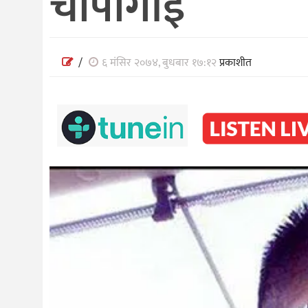
चापागाँई
/
६ मंसिर २०७४, बुधबार १७:१२
प्रकाशीत