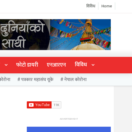
विविध
Home
विविध
फोटो डायरी
एनआरएन
कोरोना
पत्रकार महासंघ यूके
नेपाल कोरोना
ADVERTISEMENT