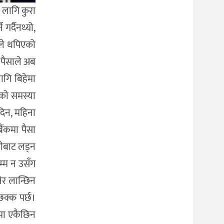
 लागि कुरा
गर्दैनथ्यो,
चले थपिएको
 पैसाले अब
ागि बिहेमा
रको समस्या
दिन, महिना
बैंकमा पैसा
डीबाट लड्न
म्म न उसँग
नेर लान्छिन
छक्क पर्छ।
ामा एकैछिन