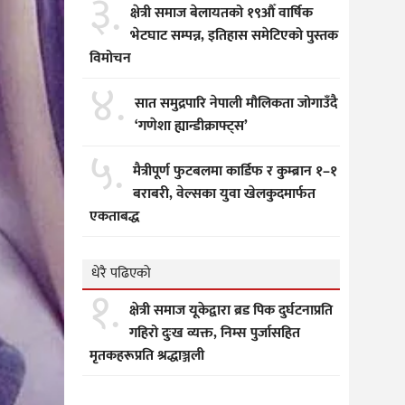
३.
क्षेत्री समाज बेलायतको १९औँ वार्षिक
भेटघाट सम्पन्न, इतिहास समेटिएको पुस्तक
विमोचन
४.
सात समुद्रपारि नेपाली मौलिकता जोगाउँदै
‘गणेशा ह्यान्डीक्राफ्ट्स’
५.
मैत्रीपूर्ण फुटबलमा कार्डिफ र कुम्ब्रान १–१
बराबरी, वेल्सका युवा खेलकुदमार्फत
एकताबद्ध
धेरै पढिएको
१.
क्षेत्री समाज यूकेद्वारा ब्रड पिक दुर्घटनाप्रति
गहिरो दुःख व्यक्त, निम्स पुर्जासहित
मृतकहरूप्रति श्रद्धाञ्जली