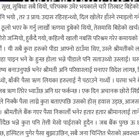
 सुख, सुबिधा सबै थियो, परिपक्क उमेर भयकाले चारै तिरबाट बिहेको
, तर उ प्राय: उदास रहिरहन्थ्यो, दिल खोलेर हाँस्ने रमाइलो गर्ने 
र ठूलो भएर के गर्नु लाखौं ऋणमा डुबेको थियो, तेसमाथि बिहेको खर्
रो जन्मियो, हुर्कँदै गयो, कहिल्यै खाली नबसि परिश्रम गरेर कमायको
 । यी सबै कुरा हरुको पीडा आफ्नो ठाउँमा थिए, उस्ले श्रीमतीको ल
ा पाइन भने के हुन्छ होला भन्ने पीडाले पनि सताउथ्यो उस्लाई। घ
िष्य बनाउनुपर्छ भनेर श्रीमती अनि परिवारलाई मनाएर विदेश लाग्छ, 
ाउथ्यो, बाँकी पैसा ऋण लियका हरुलाई नै पठाउने गर्थ्यो । घरमा भने 
थ्यो। जब ऋण तिरेर भ्याउँछ अनि घर फर्कन्छ । एक दिन अचानक छोरो सिं
्टरले निक्कै पैसा लाग्ने कुरा बताएपछि उसको होस् हवास उड्छ, आजस
 । श्रीमतीले बैंक गएर पैसा निकालौं भनेर हतार हतार श्रीमानलाई ता
दैछ भन्ने कुरा पनि तेत्ती मेसो पाईराको हुदैन । जब बैंक पुग्छ ऊ 
ुन्छ, हस्पिटल पुगेर पैसा बुझाउछिन, सबै जना चिन्तित भैराको अवस्थ