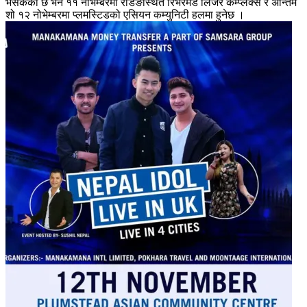
भैसकेको छ भने ११ नोभेम्बरमा रेडिङस्थित रिभरमेड लिजर कम्प्लेक्स र अन्तिम
शो १२ नोभेम्बरमा प्लमस्टिडको एसियन कम्युनिटी हलमा हुनेछ ।