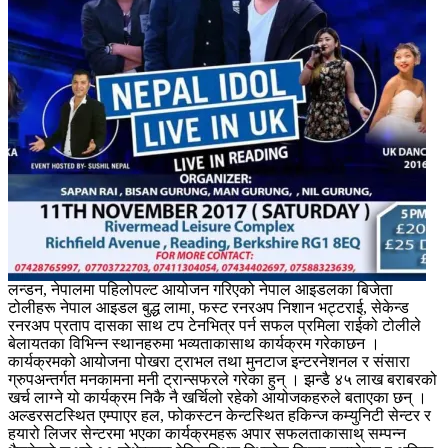
लन्डन, नेपालमा पहिलोपल्ट आयोजन गरिएको नेपाल आइडलका बिजेता
टोलीहरू नेपाल आइडल बुद्ध लामा, फस्ट रनरअप निशान भट्टराई, सेकेन्ड
रनरअप प्रताप दासका साथ टप टेनभित्र पर्न सफल प्रमिला राईको टोलीले
बेलायतका विभिन्न स्थानहरुमा भव्यताकासाथ कार्यक्रम गरेकाछन ।
कार्यक्रमको आयोजना पोखरा ट्राभल तथा मुनटाज इन्टरनेशनल र संसारा
ग्रुपअन्तर्गत मनकामना मनी ट्रान्सफरले गरेका हुन् । झन्डै ४५ लाख बराबरको
खर्च लाग्ने यो कार्यक्रम निकै नै खर्चिलो रहेको आयोजकहरुले बताएका छन् ।
अल्डरसटस्थित एम्पाएर हल, फोकस्टन केन्टस्थित हकिन्ज कम्युनिटी सेन्टर र
हयारो लिजर सेन्टरमा भएका कार्यक्रमहरू अपार सफलताकासाथ् सम्पन्न