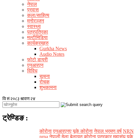
नेपाल
प्रवास
कला/साहित्य
मनोरञ्जन
स्वास्थ्य
पत्रपत्रिका
मल्टीमिडिया
कार्यक्रमहरु
Gurkha News
Audio Notes
फोटो डायरी
एनआरएन
विविध
सूचना
रोचक
शुभकामना
ट्रेण्डिङ
:
कोरोना
एनआरएनए
यूके कोरोना
नेपाल भ्रमण वर्ष
NRN
nrna
नेपाली मेला
बेलायत कोरोना
पत्रकार महासंघ यूके