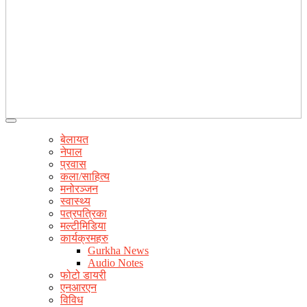
बेलायत
नेपाल
प्रवास
कला/साहित्य
मनोरञ्जन
स्वास्थ्य
पत्रपत्रिका
मल्टीमिडिया
कार्यक्रमहरु
Gurkha News
Audio Notes
फोटो डायरी
एनआरएन
विविध