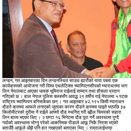
लन्डन, गत आइतबारका दिन लन्डनस्थित साउथ ह्यार्रोको माया पबमा एक
कार्यक्रमको आयोजना गरी विश्व एथलेटिक्स च्याम्पिएनसीपको म्याराथनमा भाग
लिन नेपालबाट आएका धावक भूमिराज राईलाई सम्मान तथा हौसला प्रदान
गरिएको छ । हाल नेपाल पुलिस क्लबसँग आवद्ध २९ वर्षीय राई नेपालमा ५ पटक
राष्ट्रिय च्याम्पियन बनिसकेका छन् । गत आइतबार ४२.१९५ किमी म्याराथन
दौडने क्रममा आफले लगाएको जुताका कारण दौडने क्रममा घाइते भएपछि ३७
किलोमीटरको दुरीमा नै राईले आफ्नो दौड स्थगित् गरी व्ह्वील चियरको सहारा
लिन बाध्य भएका थिए । २ घण्टा १६ मिनेटमा दौड पूरा गर्ने अवस्थामा पुग्दै
गर्दाको अवस्थामा भोग्नु परेको आकस्मिक पीडाले आफू निकै निराश भएको
बताउँदै आफूले अँझै पनि हार नखाएको बताएका थिए । राम्रालाईभन्दा