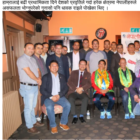
हाम्रालाई बढी प्रथामिकता दिने देशको प्रवृतिले गर्दा हरेक क्षेत्रमा नेपालीहरुले
असफलता भोग्नुपरेको गुनासो पनि धावक राइले पोखेका थिए ।