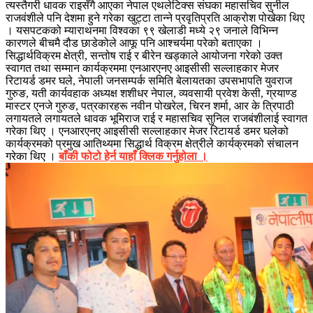
त्यस्तैगरी धावक राइसँगै आएका नेपाल एथलेटिक्स संघका महासचिव सुनील
राजवंशीले पनि देशमा हुने गरेका खुट्टा तान्ने प्रवृतिप्रति आक्रोश पोखेका थिए
। यसपटकको म्याराथनमा विश्वका ९९ खेलाडी मध्ये २९ जनाले विभिन्न
कारणले बीचमै दौड छाडेकोले आफू पनि आश्चर्यमा परेको बताएका ।
सिद्धार्थविक्रम क्षेत्री, सन्तोष राई र बीरेन खड्काले आयोजना गरेको उक्त
स्वागत तथा सम्मान कार्यक्रममा एनआरएनए आइसीसी सल्लाहकार मेजर
रिटायर्ड डमर घले, नेपाली जनसम्पर्क समिति बेलायतका उपसभापति युवराज
गुरुङ, यती कार्यवहाक अध्यक्ष शशीधर नेपाल, व्यवसायी प्रवेश केसी, ग्रयाण्ड
मास्टर एनजे गुरुङ, पत्रकारहरू नवीन पोखरेल, चिरन शर्मा, आर के त्रिपाठी
लगायतले लगायतले धावक भूमिराज राई र महासचिव सुनिल राजबंशीलाई स्वागत
गरेका थिए । एनआरएनए आइसीसी सल्लाहकार मेजर रिटायर्ड डमर घलेको
कार्यक्रमको प्रमुख आतिथ्यमा सिद्धार्थ विक्रम क्षेत्रीले कार्यक्रमको संचालन
गरेका थिए ।
बाँकी फोटो हेर्न याहाँ क्लिक गर्नुहोला ।