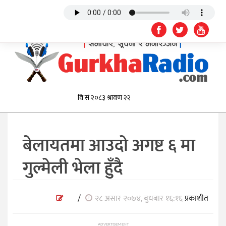
बेलायतमा आउदो अगष्ट ६ मा
गुल्मेली भेला हुँदै
/
२८ असार २०७४, बुधबार १६:१६
प्रकाशीत
ADVERTISEMENT