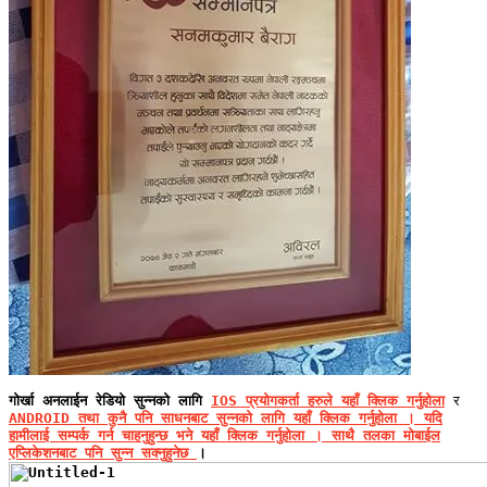
गोर्खा अनलाईन रेडियो सुन्नको लागि
IOS प्रयोगकर्ता हरुले यहाँ क्लिक गर्नुहोला
र
ANDROID तथा कुनै पनि साधनबाट सुन्नको लागि यहाँ क्लिक गर्नुहोला । यदि
हामीलाई सम्पर्क गर्न चाहनुहुन्छ भने
यहाँ क्लिक गर्नुहोला । साथै तलका मोबाईल
एप्लिकेशनबाट पनि सुन्न सक्नुहुनेछ
।