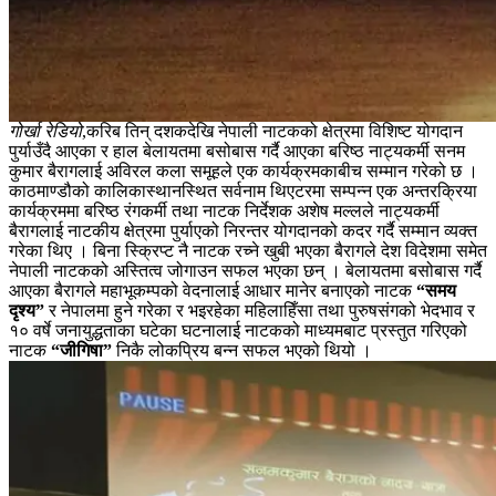
गोर्खा रेडियो
,करिब तिन् दशकदेखि नेपाली नाटकको क्षेत्रमा विशिष्ट योगदान
पुर्याउँदै आएका र हाल बेलायतमा बसोबास गर्दै आएका बरिष्ठ नाट्यकर्मी सनम
कुमार बैरागलाई अविरल कला समूहले एक कार्यक्रमकाबीच सम्मान गरेको छ ।
काठमाण्डौको कालिकास्थानस्थित सर्वनाम थिएटरमा सम्पन्न एक अन्तरक्रिया
कार्यक्रममा बरिष्ठ रंगकर्मी तथा नाटक निर्देशक अशेष मल्लले नाट्यकर्मी
बैरागलाई नाटकीय क्षेत्रमा पुर्याएको निरन्तर योगदानको कदर गर्दै सम्मान व्यक्त
गरेका थिए । बिना स्क्रिप्ट नै नाटक रच्ने खुबी भएका बैरागले देश विदेशमा समेत
नेपाली नाटकको अस्तित्व जोगाउन सफल भएका छन् । बेलायतमा बसोबास गर्दै
आएका बैरागले महाभूकम्पको वेदनालाई आधार मानेर बनाएको नाटक
“समय
दृश्य”
र नेपालमा हुने गरेका र भइरहेका महिलाहिँसा तथा पुरुषसंगको भेदभाव र
१० वर्षे जनायुद्धताका घटेका घटनालाई नाटकको माध्यमबाट प्रस्तुत गरिएको
नाटक
“जीगिषा”
निकै लोकप्रिय बन्न सफल भएको थियो ।