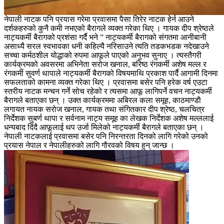
नेपाली नाटक पनि प्रयास गरेमा प्रवासमा पैसा तिरेर नाटक हेर्न आउने
दर्शकहरुको कुनै कमी नभएको बैरागले व्यक्त गरेका थिए । गायक दीप श्रेष्ठले
नाट्यकर्मी बैरागको प्रशंसा गर्दै भने ” नाट्यकर्मी बैरागको संगतमा आनीबानी
असाध्यै सरल स्वभावका धनी कहिल्यै नरिसाउने त्यति तडकभडक नदेखाउने
सच्चा कर्मठशील योद्धाको रुपमा आफूले पाएको अनुभव सुनाए । त्यस्तैगरी
कार्यक्रमको अवसरमा अभिनेता सरोज खनाल, बरिष्ठ रंगकर्मी अशेष मल्ल र
रंगकर्मी सुवर्ण थापाले नाट्यकर्मी बैरागको विषयमाथि प्रकाश पार्दै आगामी दिनमा
सफलताको कामना व्यक्त गरेका थिए । प्रवासमा बसेर पनि हरेक वर्ष एउटा
स्तरीय नाटक मन्चन गर्ने सोच रहेको र त्यसमा आफू लागिपर्ने वचन नाट्यकर्मी
बैरागले बताएका छन् । उक्त कार्यक्रममा अबिरल कला समूह, काठमाण्डाै
लगायत नायक सराेज खनाल, गायक तथा संगितकार दीप श्रेष्ठ, चलचित्र
निर्देशक सुबर्ण थापा र सर्वनाम नाट्य समूह का लेखक निर्देशक अशेष मल्ललाई
धन्यबाद दिंदै आफूलाई थप उर्जा मिलेको नाट्यकर्मी बैरागले बताएका छन् ।
नेपाली नाटकलाई प्रवासमा बसेर पनि निरन्तरता दिनको लागि गरेको उनको
प्रयास नेपाल र नेपालीहरुको लागि गौरवको विषय हुन् जान्छ ।