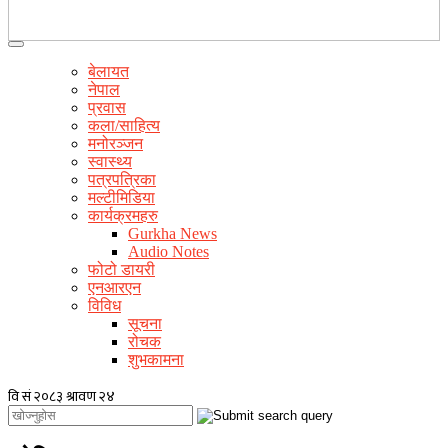
बेलायत
नेपाल
प्रवास
कला/साहित्य
मनोरञ्जन
स्वास्थ्य
पत्रपत्रिका
मल्टीमिडिया
कार्यक्रमहरु
Gurkha News
Audio Notes
फोटो डायरी
एनआरएन
विविध
सूचना
रोचक
शुभकामना