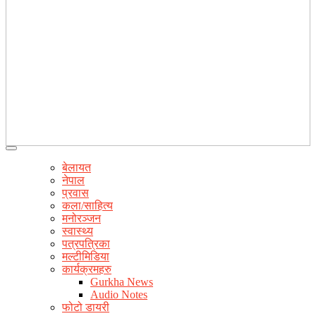
बेलायत
नेपाल
प्रवास
कला/साहित्य
मनोरञ्जन
स्वास्थ्य
पत्रपत्रिका
मल्टीमिडिया
कार्यक्रमहरु
Gurkha News
Audio Notes
फोटो डायरी