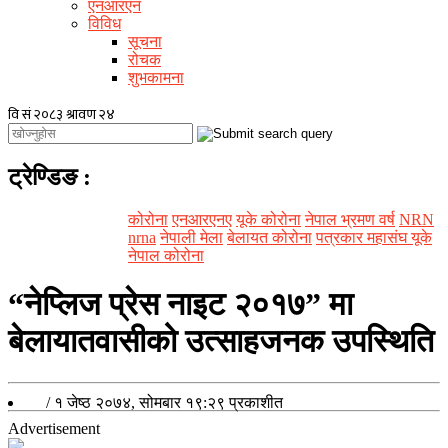
एनआरएन
विविध
सूचना
रोचक
शुभकामना
ट्रेण्डिङ
:
कोरोना
एनआरएनए
यूके कोरोना
नेपाल भ्रमण वर्ष
NRN
nrna
नेपाली मेला
बेलायत कोरोना
पत्रकार महासंघ यूके
नेपाल कोरोना
“नेप्लिज प्रेस नाइट २०१७” मा
बेलायातवासीको उत्साहजनक उपस्थिति
/
१ जेष्ठ २०७४, सोमबार १९:२९
प्रकाशीत
Advertisement