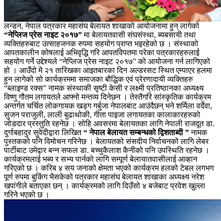
लन्डन, नेपाल पत्रकार महासंघ बेलायत शाखाको आयोजनामा हुन् लागेको
“नेप्लिज प्रेस नाइट २०१७”
मा बेलायतवासी संघसंस्था, ब्यबसायी तथा
व्यक्तिहरुबाट उत्साहजनक रुपमा सहयोग प्राप्त भइरहेको छ । संस्थाको
आपतकालीन कोषलाई अभिवृद्धि गरि आपतविपतमा परेका पत्रकारहरुलाई
सहयोग गर्ने उद्देश्यले “नेप्लिज प्रेस नाइट २०१७” को आयोजना गर्न लागिएको
हो । आउँदो मे २१ तारिखका आइतबारका दिन अल्डरसट स्थित एम्पाएर हलमा
हुन लागेको सो कार्यक्रममा समाजका बौद्धिक एवं प्रेरणादायी व्यक्तिहरु
“ब्लाइण्ड रक्स” नामक संस्थाकी सृष्टी केसी र लक्ष्मी प्रतिष्ठानका अध्यक्ष्य
विष्णु गौतम लगायतले आफ्नो मन्तव्य दिनेछन । तेस्तैगरि सांस्कृतिक कार्यक्रम
अन्तर्गत चर्चित लोकगायक खड्ग गर्बुजा नेपालबाट आउंदैछन् भने शर्मिला वर्देवा,
सुजन पराजुली, लाली बुढाथोकी, गीता पाइजा लगायतका कालाकारहरुको
जोडदार प्रस्तुति रहनेछ । सोहि अवसरमा बेलायतका लागि नेपाली राजदूत डा.
दुर्गाबहादुर सुवेदीद्वारा लिखित
“ नेपाल बेलायत सम्बन्धको द्विशताब्दी ”
नामक
पुस्तकको पनि विमोचन गरिनेछ । बेलायतको संसदीय निर्वाचनको लागि लेबर
पार्टीबाट उमेद्वार बन्न सफल डा. बच्चुकैलाश कैनीको पनि उपस्थिति रहनेछ ।
कार्यक्रमलाई भब्य र सभ्य पार्नको लागि सम्पूर्ण बेलायातवासीलाई आव्हान
गरिएको छ । करिब ४ सय जनाको क्षेमता भएको कार्यक्रम हलको टेबल लगभग
पूर्ण रुपमा बुकिंग भैसकेको पत्रकार महासंघ बेलायत शाखाका अध्यक्ष्य नरेश
खपांगीले बताएका छन् । कार्यक्रमको लागि दिउँसो ४ बजेबाट प्रवेश खुल्ला
गरिने भएको छ ।