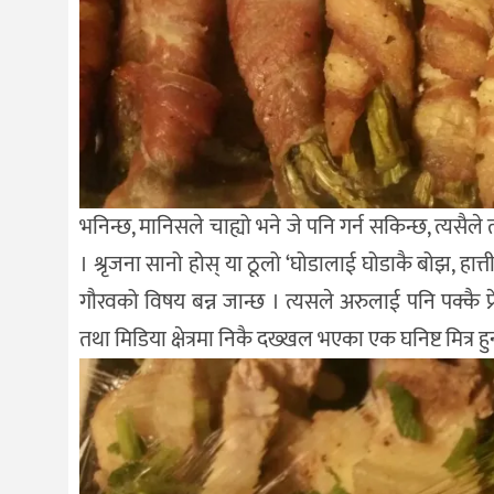
भनिन्छ, मानिसले चाह्यो भने जे पनि गर्न सकिन्छ, त्यसैल
। श्रृजना सानो होस् या ठूलो ‘घोडालाई घोडाकै बोझ, हात
गौरवको विषय बन्न जान्छ । त्यसले अरुलाई पनि पक्कै प
तथा मिडिया क्षेत्रमा निकै दख्खल भएका एक घनिष्ट मित्र हुन