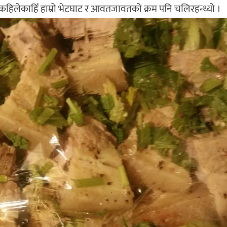
फुट्ट कहिलेकाहिँ हाम्रो भेटघाट र आवतजावतको क्रम पनि चलिरहन्थ्यो ।