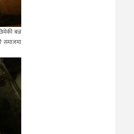
िमेकी बन्न
ारै समाजमा