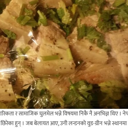
ारिकता र सामाजिक घुलमेल भन्ने विषयमा निकै नै अनभिज्ञ थिए । ने
छिरेका हुन् । जब बेलायत आए, उनी लन्डनको वुड-ग्रीन भन्ने स्थानमा बस