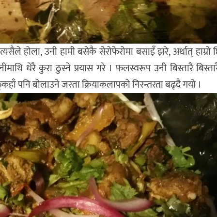
ैले होला, उनी हामी बसेकै सेरोफेरोमा बसाइँ झरे, अर्थात् हाम्रो छ
ाथि धेरै कुरा ठुस्ने प्रयास गरे । फलस्वरूप उनी बिस्तारै बिस्त
फूकहाँ पनि बोलाउने जस्ता क्रियाकलापको निरन्तरता बढ्दै गयो ।