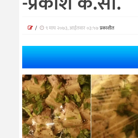
-प्रकाश के.सी.
/
९ माघ २०७३, आईतवार ०३:५७
प्रकाशीत