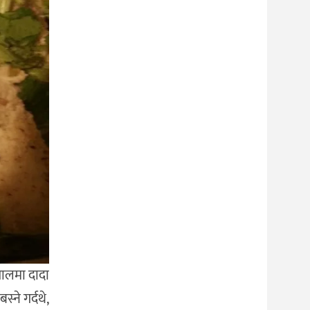
पालमा दादा
्ने गर्दथे,