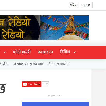
विविध
Home
विविध
फोटो डायरी
एनआरएन
कोरोना
पत्रकार महासंघ यूके
नेपाल कोरोना
्छ
ADVERTISEMENT