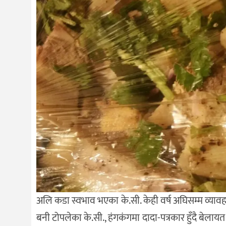
अलि कडा स्वभाव भएका के.सी. केही वर्ष अघिसम्म व्यावह
बनी टोपलेका के.सी., हंगकंगमा दादा-पत्रकार हुँदै बेलायत 