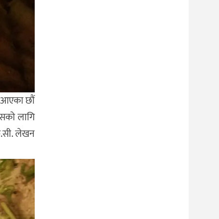
दै आएका छौं
 उसको लागि
े.सी. लेखन