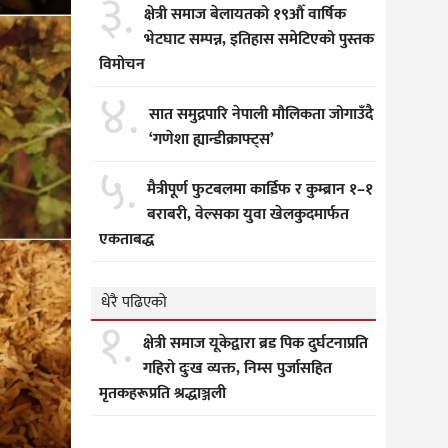
३.
क्षेत्री समाज बेलायतको १९औँ वार्षिक
भेटघाट सम्पन्न, इतिहास समेटिएको पुस्तक
विमोचन
४.
सात समुद्रपारि नेपाली मौलिकता जोगाउँदै
‘गणेशा ह्यान्डीक्राफ्ट्स’
५.
मैत्रीपूर्ण फुटबलमा कार्डिफ र कुम्ब्रान १–१
बराबरी, वेल्सका युवा खेलकुदमार्फत
एकताबद्ध
धेरै पढिएको
१.
क्षेत्री समाज यूकेद्वारा ब्रड पिक दुर्घटनाप्रति
गहिरो दुःख व्यक्त, निम्स पुर्जासहित
मृतकहरूप्रति श्रद्धाञ्जली