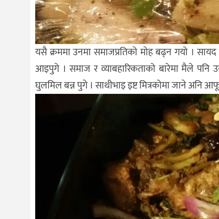
यसै क्रममा उनमा समाजप्रतिको मोह बढ्न गयो । सायद त्यस
आइपुगे । समाज र व्याबहारिकताको बारेमा मैले पनि उनीम
घुलमिल बन्न पुगे । साथीभाइ इष्ट मित्रकोमा जाने अनि आ