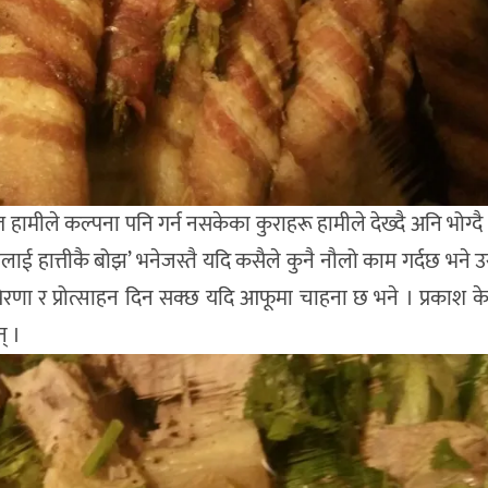
े त हामीले कल्पना पनि गर्न नसकेका कुराहरू हामीले देख्दै अनि भोग्
्तीलाई हात्तीकै बोझ’ भनेजस्तै यदि कसैले कुनै नौलो काम गर्दछ भने
्रेरणा र प्रोत्साहन दिन सक्छ यदि आफूमा चाहना छ भने । प्रकाश क
् ।