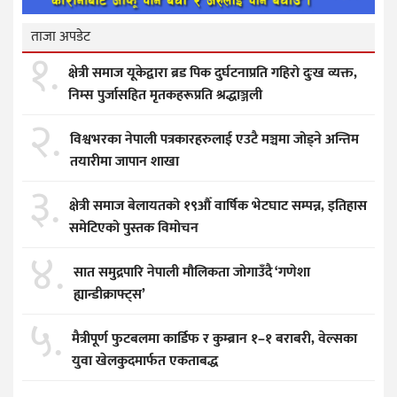
ताजा अपडेट
१.
क्षेत्री समाज यूकेद्वारा ब्रड पिक दुर्घटनाप्रति गहिरो दुःख व्यक्त,
निम्स पुर्जासहित मृतकहरूप्रति श्रद्धाञ्जली
२.
विश्वभरका नेपाली पत्रकारहरुलाई एउटै मञ्चमा जोड्ने अन्तिम
तयारीमा जापान शाखा
३.
क्षेत्री समाज बेलायतको १९औँ वार्षिक भेटघाट सम्पन्न, इतिहास
समेटिएको पुस्तक विमोचन
४.
सात समुद्रपारि नेपाली मौलिकता जोगाउँदै ‘गणेशा
ह्यान्डीक्राफ्ट्स’
५.
मैत्रीपूर्ण फुटबलमा कार्डिफ र कुम्ब्रान १–१ बराबरी, वेल्सका
युवा खेलकुदमार्फत एकताबद्ध