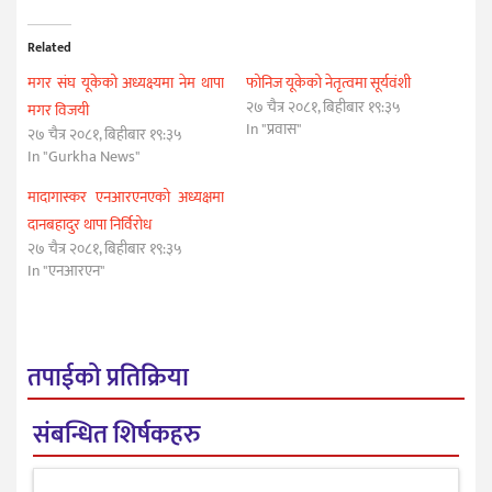
Related
मगर संघ यूकेको अध्यक्ष्यमा नेम थापा
फोनिज यूकेको नेतृत्वमा सूर्यवंशी
२७ चैत्र २०८१, बिहीबार १९:३५
मगर विजयी
In "प्रवास"
२७ चैत्र २०८१, बिहीबार १९:३५
In "Gurkha News"
मादागास्कर एनआरएनएको अध्यक्षमा
दानबहादुर थापा निर्विरोध
२७ चैत्र २०८१, बिहीबार १९:३५
In "एनआरएन"
तपाईको प्रतिक्रिया
संबन्धित शिर्षकहरु