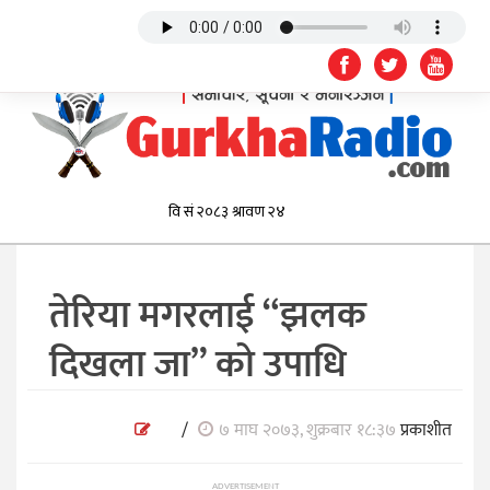
तेरिया मगरलाई “झलक
दिखला जा” को उपाधि
/
७ माघ २०७३, शुक्रबार १८:३७
प्रकाशीत
ADVERTISEMENT