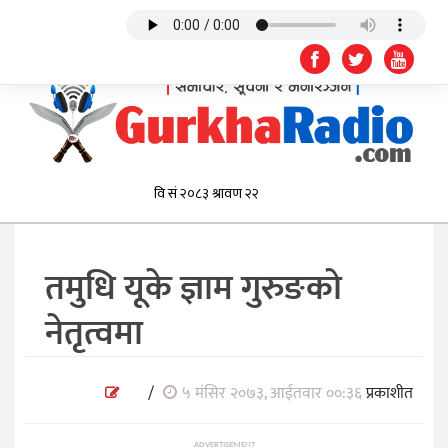
तमुधि यूके ज्ञाम गुरुङको
नेतृत्वमा
/
५ मंसिर २०७३, आईतवार ००:३६
प्रकाशीत
ADVERTISEMENT