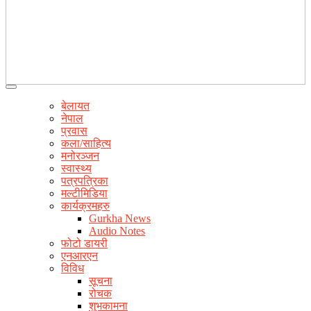
बेलायत
नेपाल
प्रवास
कला/साहित्य
मनोरञ्जन
स्वास्थ्य
पत्रपत्रिका
मल्टीमिडिया
कार्यक्रमहरु
Gurkha News
Audio Notes
फोटो डायरी
एनआरएन
विविध
सूचना
रोचक
शुभकामना