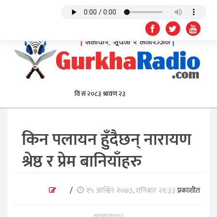
किन पलायन हुँदैछन् नारायण
श्रेष्ठ र प्रेम बानियाँहरु
/
१५ आश्विन २०७३, शनिबार २१:३३
प्रकाशीत
ADVERTISEMENT