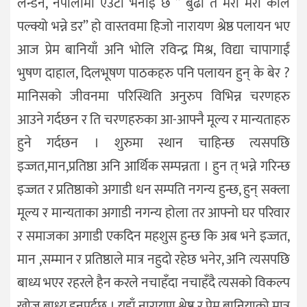
लन्डन, नेपालीमा एउटा भनाइ छ ” बुढी त मरी मरी काल
पल्क्यो भन्ने डर” हो वास्तवमा हिजो नारायण श्रेष्ठ पलायन भए
आज प्रेम बानियाँ अनि भोलि रविन्द्र मिश्र, विद्या चापागाईं
भुषण दाहाल, दिलभूषण पाठकहरु पनि पलायन हुन् के बेर ?
मानिसको जीवनमा परिस्थिति अनुरुप विभिन्न चरणहरु
आउने गर्दछन र ति चरणहरुका आ-आफ्नै मूल्य र मान्यताहरु
हुने गर्दछन । शुरुमा स्थान चाहिन्छ त्यसपछि
इज्जत,मान,प्रतिष्ठा अनि आर्थिक सम्पन्नता । हुन त् भन्ने गरिन्छ
इज्जत र प्रतिष्ठाको अगाडी धन सम्पति नगन्य हुन्छ, हुन् सक्ला
मूल्य र मान्यताका अगाडी नगन्य होला तर आफ्नो घर परिवार
र समाजका अगाडी एकदिन महशुस हुन्छ कि अब भने इज्जत,
मान ,सम्मान र प्रतिष्ठाले मात्र नहुदो रहेछ भनेर, अनि त्यसपछि
बाध्य भएर रहरले हैन करले नचाहँदा नचाहँदै त्यसको विकल्प
खोज्न बाध्य हुनुपर्दछ । यहाँ नारायण श्रेष्ठ र प्रेम बानियाको मात्र