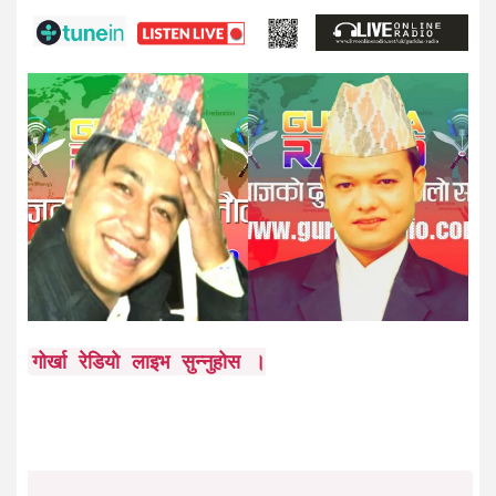
गोर्खा रेडियो लाइभ सुन्नुहोस ।