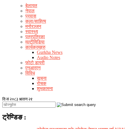
बेलायत
नेपाल
प्रवास
कला/साहित्य
मनोरञ्जन
स्वास्थ्य
पत्रपत्रिका
मल्टीमिडिया
कार्यक्रमहरु
Gurkha News
Audio Notes
फोटो डायरी
एनआरएन
विविध
सूचना
रोचक
शुभकामना
ट्रेण्डिङ
: