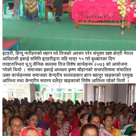
इटहरी, हिन्दू नारीहरुको महान पर्व तिजको अवसर परेर संयुक्त खश क्षेत्री नेपाल
आदिवासी इकाई समिति इटहरीद्वारा यहि भाद्र १५ गते बुधबारका दिन
तरहारास्थित भू.पु.सैनिक क्लवमा तिज विशेष कार्यक्रम २०७३ को आयोजना
गरेको थियो । समाजका इकाई अध्यक्ष्य कृष्ण चौहानको सभापतित्वमा संचालित
उक्त कार्यक्रममा समाजका केन्द्रीय सल्लाहकार ज्ञान बहादुर खड्काको प्रमुख
आतिथ्य तथा केन्द्रीय सदस्य दलेंद्र खड्काको विशेष आतिथ्य रहेको थियो ।