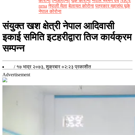
कोरोना
एनआरएनए
यूके कोरोना
नेपाल भ्रमण वर्ष
NRN
nrna
नेपाली मेला
बेलायत कोरोना
पत्रकार महासंघ यूके
नेपाल कोरोना
संयुक्त खश क्षेत्री नेपाल आदिवासी
इकाई समिति इटहरीद्वारा तिज कार्यक्रम
सम्पन्न
/
१७ भाद्र २०७३, शुक्रबार ०२:२३
प्रकाशीत
Advertisement