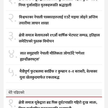
१.
निम्स पुर्जासहित मृतकहरूप्रति श्रद्धाञ्जली
२.
विश्वभरका नेपाली पत्रकारहरुलाई एउटै मञ्चमा जोड्ने अन्तिम
तयारीमा जापान शाखा
३.
क्षेत्री समाज बेलायतको १९औँ वार्षिक भेटघाट सम्पन्न, इतिहास
समेटिएको पुस्तक विमोचन
४.
सात समुद्रपारि नेपाली मौलिकता जोगाउँदै ‘गणेशा
ह्यान्डीक्राफ्ट्स’
५.
मैत्रीपूर्ण फुटबलमा कार्डिफ र कुम्ब्रान १–१ बराबरी, वेल्सका
युवा खेलकुदमार्फत एकताबद्ध
धेरै पढिएको
१.
क्षेत्री समाज यूकेद्वारा ब्रड पिक दुर्घटनाप्रति गहिरो दुःख व्यक्त,