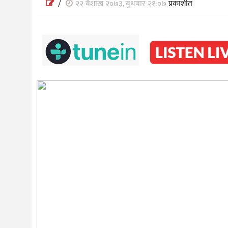
/
२२ बैशाख २०७३, बुधबार २१:०७
प्रकाशीत