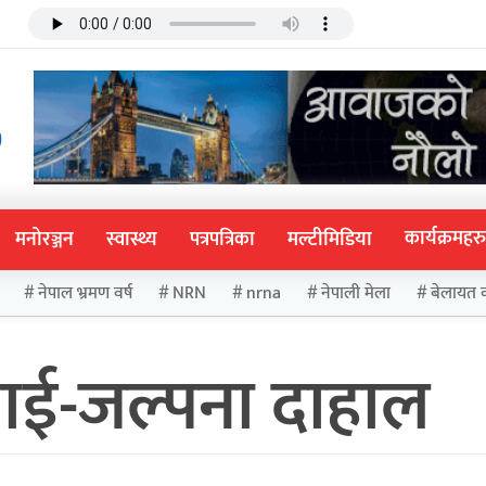
कार्यक्रमहरु
मनोरञ्जन
स्वास्थ्य
पत्रपत्रिका
मल्टीमिडिया
नेपाल भ्रमण वर्ष
NRN
nrna
नेपाली मेला
बेलायत 
लाई-जल्पना दाहाल