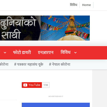
विविध
Home
विविध
फोटो डायरी
एनआरएन
कोरोना
पत्रकार महासंघ यूके
नेपाल कोरोना
ADVERTISEMENT