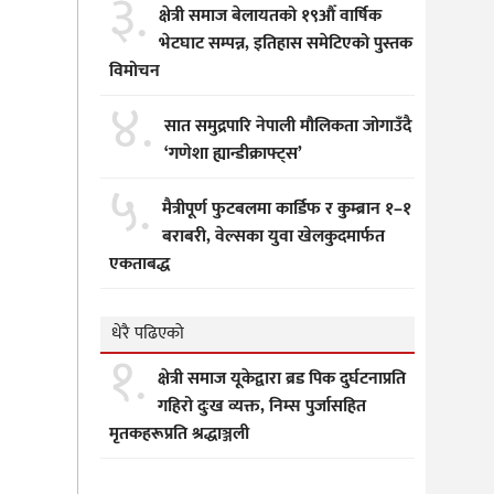
३.
क्षेत्री समाज बेलायतको १९औँ वार्षिक
भेटघाट सम्पन्न, इतिहास समेटिएको पुस्तक
विमोचन
४.
सात समुद्रपारि नेपाली मौलिकता जोगाउँदै
‘गणेशा ह्यान्डीक्राफ्ट्स’
५.
मैत्रीपूर्ण फुटबलमा कार्डिफ र कुम्ब्रान १–१
बराबरी, वेल्सका युवा खेलकुदमार्फत
एकताबद्ध
धेरै पढिएको
१.
क्षेत्री समाज यूकेद्वारा ब्रड पिक दुर्घटनाप्रति
गहिरो दुःख व्यक्त, निम्स पुर्जासहित
मृतकहरूप्रति श्रद्धाञ्जली