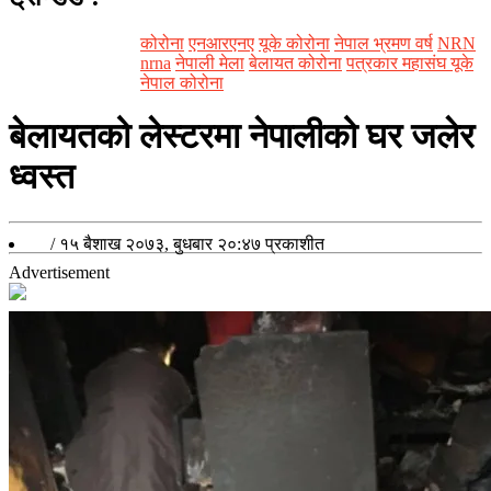
कोरोना
एनआरएनए
यूके कोरोना
नेपाल भ्रमण वर्ष
NRN
nrna
नेपाली मेला
बेलायत कोरोना
पत्रकार महासंघ यूके
नेपाल कोरोना
बेलायतको लेस्टरमा नेपालीको घर जलेर
ध्वस्त
/
१५ बैशाख २०७३, बुधबार २०:४७
प्रकाशीत
Advertisement