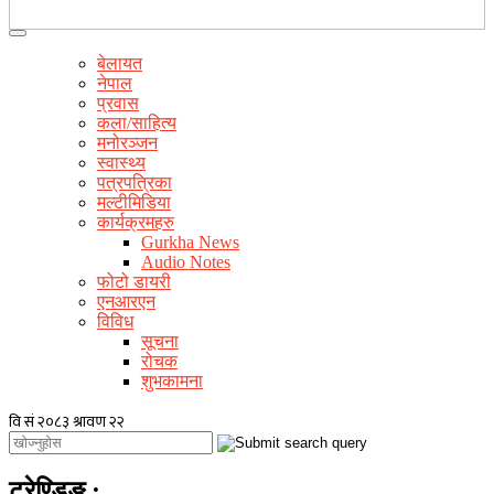
बेलायत
नेपाल
प्रवास
कला/साहित्य
मनोरञ्जन
स्वास्थ्य
पत्रपत्रिका
मल्टीमिडिया
कार्यक्रमहरु
Gurkha News
Audio Notes
फोटो डायरी
एनआरएन
विविध
सूचना
रोचक
शुभकामना
ट्रेण्डिङ
: