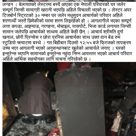
लन्डन । बेलायतको लेस्टरमा बस्दै आएका एक नेपाली परिवारको घर जलेर
सम्पूर्ण जिन्सी सामाग्री खरानी भएपछि अहिले विचल्ली भएको छ । लेस्टर अपर
टिजबोर्न स्ट्रिटको ३० नम्बर घर जलेर मधुसुदन आचार्यको परिवार अहिले
शरणार्थी जस्तै छिमेकीको घरमा शरण लिइरहेको हो । आगलागीले भएका सम्पूर्ण
लत्ता कपडा, आइप्याड, गरगहना, मोबाइल, पासपोर्ट, भिजा कार्ड लगायत जिन्सी
सामान जलेपछि आचार्यको साथमा अहिले केही छैन् । आचार्य श्रीमति दुर्गा
खनाल, छोरी प्रिन्सेस र छोरा प्रनिस आचार्यका साथ उक्त वान बेड रुम
स्टुडियो फ्ल्याटमा बस्थे । गत बिहीबार दिउसो १२:५५ बजे फ्रिजको तापक्रम
उच्च भएर आगलागी भएको अनुसन्धानबाट खुलेको आचार्यले जनाए । घरको
इन्सुरेन्स भएपनि सामानको इन्सुरेन्स नहुंदा निम्न आयस्तर भएको आचार्य परिवार
अहिले आर्थिक सहयोगका लागि याचना गरिरहेको छ ।