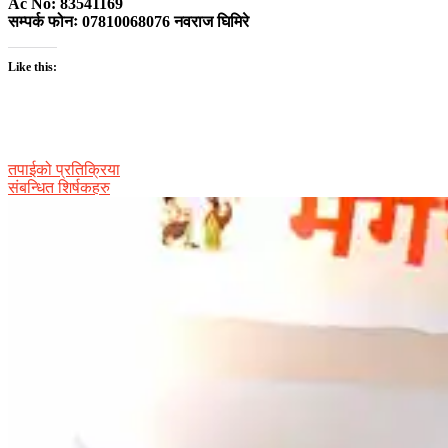
Ac No: 83541169
सम्पर्क फोनः 07810068076 नवराज घिमिरे
Like this:
तपाईको प्रतिक्रिया
संबन्धित शिर्षकहरु