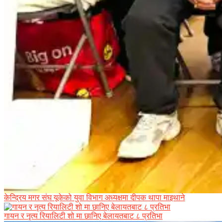
केन्द्रिय मगर संघ यूकेको युवा विभाग अध्यक्षमा दीपक थापा माइथाने
गायन र नृत्य रियालिटी शो मा छानिए बेलायतबाट ८ प्रतिभा