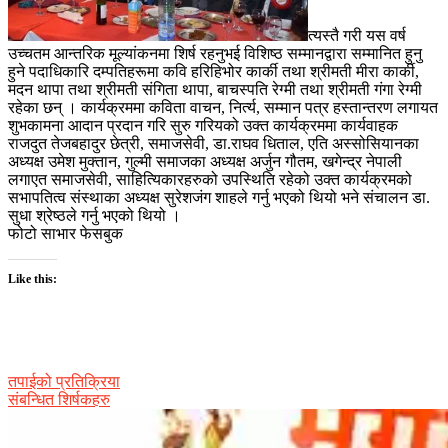
त्यस्तै गरी यस वर्ष
उच्चतम आन्तरिक मूल्यांकनमा शिर्ष रहनुभई विशिष्ठ सम्मानद्वारा सम्मानित हुनु
हुने पदाधिकारि दम्पतिहरूमा कवि हरिहिभोर कार्की तथा श्रीमती मीरा कार्की,
मदन थापा तथा श्रीमती संगिता थापा, बाचस्पति रेग्मी तथा श्रीमती गंगा रेग्मी
रहेका छन् । कार्यक्रममा कविता वाचन, निर्त्य, सम्मान पत्र हस्तान्तरण लगायत
शुभकामना आदान प्रदान गरि सुरु गरियको उक्त कार्यक्रममा कार्यवाहक
राजदुत तेजबहादुर छेत्री, समाजसेवी, डा.राघव धिताल, एति अस्सोसियानका
अध्यक्ष उमेश मुक्तान, गुल्मी समाजका अध्यक्ष अर्जुन गौतम, खगेन्द्र नेपाली
लगाएत समाजसेवी, साहित्यिकारहरुको उपस्थिति रहेको उक्त कार्यक्रमको
सभापतित्व संस्थाका अध्यक्ष सुरेशजंग शाहले गर्नु भएको थियो भने संचालन डा.
सुधा श्रेष्ठले गर्नु भएको थियो ।
फोटो साभार फेसबुक
Like this:
तपाईको प्रतिक्रिया
संबन्धित शिर्षकहरु