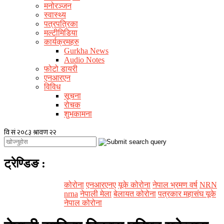
मनोरञ्जन
स्वास्थ्य
पत्रपत्रिका
मल्टीमिडिया
कार्यक्रमहरु
Gurkha News
Audio Notes
फोटो डायरी
एनआरएन
विविध
सूचना
रोचक
शुभकामना
ट्रेण्डिङ
:
कोरोना
एनआरएनए
यूके कोरोना
नेपाल भ्रमण वर्ष
NRN
nrna
नेपाली मेला
बेलायत कोरोना
पत्रकार महासंघ यूके
नेपाल कोरोना