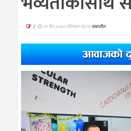
भव्यताकासाथ सम्
/
२९ चैत्र २०७२, सोमबार १३:५९
प्रकाशीत