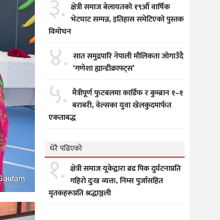
३.
क्षेत्री समाज बेलायतको १९औँ वार्षिक
भेटघाट सम्पन्न, इतिहास समेटिएको पुस्तक
विमोचन
४.
सात समुद्रपारि नेपाली मौलिकता जोगाउँदै
‘गणेशा ह्यान्डीक्राफ्ट्स’
५.
मैत्रीपूर्ण फुटबलमा कार्डिफ र कुम्ब्रान १–१
बराबरी, वेल्सका युवा खेलकुदमार्फत
एकताबद्ध
धेरै पढिएको
१.
क्षेत्री समाज यूकेद्वारा ब्रड पिक दुर्घटनाप्रति
गहिरो दुःख व्यक्त, निम्स पुर्जासहित
मृतकहरूप्रति श्रद्धाञ्जली