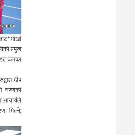
ाट “गोर्खा
ीको प्रमुख
ेन डट कमका
द्वारा दीप
िलो चरणको
ल आचार्यले
रणा मिल्ने,