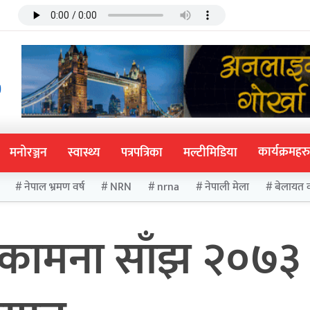
कार्यक्रमहरु
मनोरञ्जन
स्वास्थ्य
पत्रपत्रिका
मल्टीमिडिया
नेपाल भ्रमण वर्ष
NRN
nrna
नेपाली मेला
बेलायत 
शुभकामना साँझ २०७३