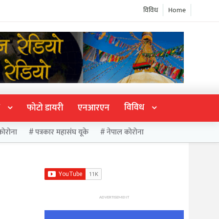
विविध
Home
विविध
फोटो डायरी
एनआरएन
कोरोना
पत्रकार महासंघ यूके
नेपाल कोरोना
ADVERTISEMENT