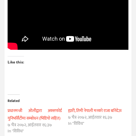
Like this:
Related
प्रधानमन्त्री ओलीद्वारा अक्सफोर्ड
ह्यारी, तिमी नेपाली मनको राजा बनिदेऊ
७ चैत्र २०७२, आईतवार १६:३७
युनिभर्सिटीमा सम्बोधन (भिडियो सहित)
In "विविध"
७ चैत्र २०७२, आईतवार १६:३७
In "विविध"