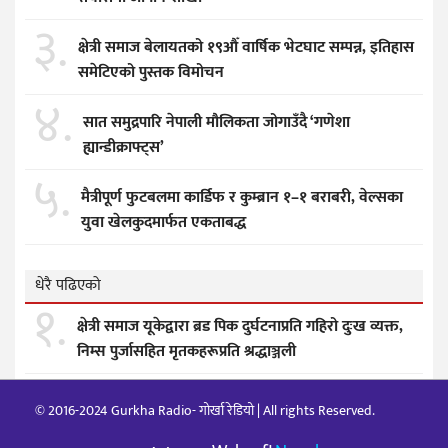
३.
क्षेत्री समाज बेलायतको १९औँ वार्षिक भेटघाट सम्पन्न, इतिहास
समेटिएको पुस्तक विमोचन
४.
सात समुद्रपारि नेपाली मौलिकता जोगाउँदै ‘गणेशा
ह्यान्डीक्राफ्ट्स’
५.
मैत्रीपूर्ण फुटबलमा कार्डिफ र कुम्ब्रान १–१ बराबरी, वेल्सका
युवा खेलकुदमार्फत एकताबद्ध
धेरै पढिएको
१.
क्षेत्री समाज यूकेद्वारा ब्रड पिक दुर्घटनाप्रति गहिरो दुःख व्यक्त,
निम्स पुर्जासहित मृतकहरूप्रति श्रद्धाञ्जली
© 2016-2024 Gurkha Radio- गोर्खा रेडियो | All rights Reserved.