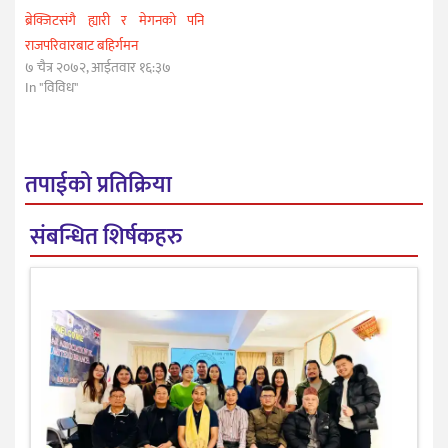
ब्रेक्जिटसंगै ह्यारी र मेगनको पनि
राजपरिवारबाट बहिर्गमन
७ चैत्र २०७२, आईतवार १६:३७
In "विविध"
तपाईको प्रतिक्रिया
संबन्धित शिर्षकहरु