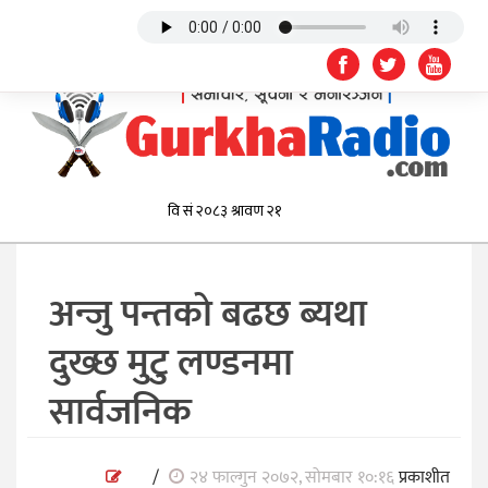
अन्जु पन्तको बढछ ब्यथा
दुख्छ मुटु लण्डनमा
सार्वजनिक
/
२४ फाल्गुन २०७२, सोमबार १०:१६
प्रकाशीत