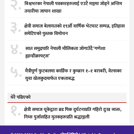
२.
विश्वभरका नेपाली पत्रकारहरुलाई एउटै मञ्चमा जोड्ने अन्तिम
तयारीमा जापान शाखा
३.
क्षेत्री समाज बेलायतको १९औँ वार्षिक भेटघाट सम्पन्न, इतिहास
समेटिएको पुस्तक विमोचन
४.
सात समुद्रपारि नेपाली मौलिकता जोगाउँदै ‘गणेशा
ह्यान्डीक्राफ्ट्स’
५.
मैत्रीपूर्ण फुटबलमा कार्डिफ र कुम्ब्रान १–१ बराबरी, वेल्सका
युवा खेलकुदमार्फत एकताबद्ध
धेरै पढिएको
१.
क्षेत्री समाज यूकेद्वारा ब्रड पिक दुर्घटनाप्रति गहिरो दुःख व्यक्त,
निम्स पुर्जासहित मृतकहरूप्रति श्रद्धाञ्जली