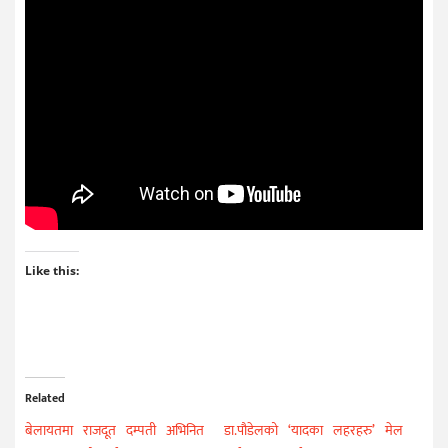
Like this:
Related
बेलायतमा राजदूत दम्पती अभिनित
डा.पौडेलको ‘यादका लहरहरु’ मेल