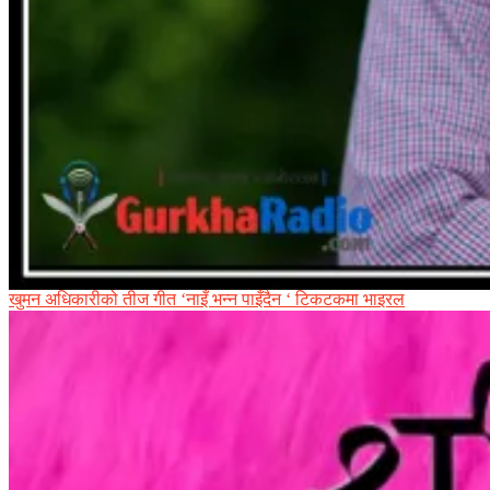
खुमन अधिकारीको तीज गीत ‘नाइँ भन्न पाइँदैन ‘ टिकटकमा भाइरल