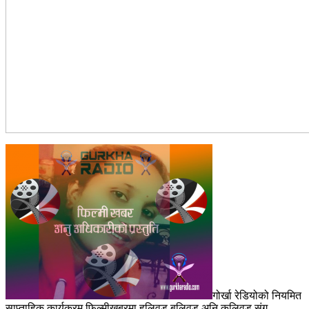
गोर्खा रेडियोको नियमित
साप्ताहिक कार्यक्रम फिल्मीखबरमा हलिवुड,बलिवुड अनि कलिवुड संग