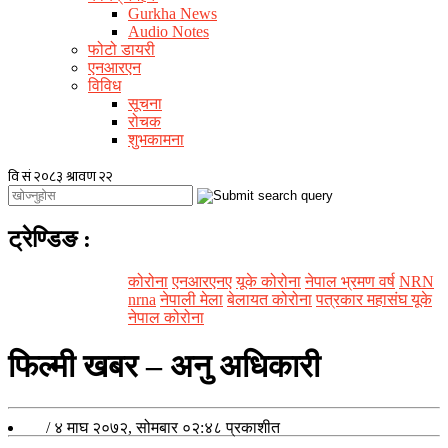
Gurkha News
Audio Notes
फोटो डायरी
एनआरएन
विविध
सूचना
रोचक
शुभकामना
ट्रेण्डिङ
:
कोरोना
एनआरएनए
यूके कोरोना
नेपाल भ्रमण वर्ष
NRN
nrna
नेपाली मेला
बेलायत कोरोना
पत्रकार महासंघ यूके
नेपाल कोरोना
फिल्मी खबर – अनु अधिकारी
/
४ माघ २०७२, सोमबार ०२:४८
प्रकाशीत