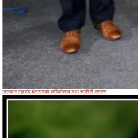
पत्रकार महासंघ बेलायतको वार्षिकोत्सव तथा च्यारिटी सम्पन्न