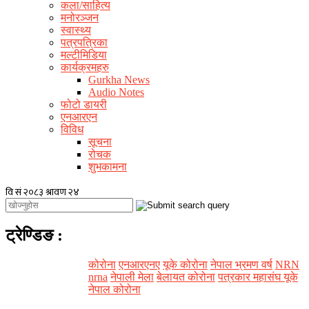
कला/साहित्य
मनोरञ्जन
स्वास्थ्य
पत्रपत्रिका
मल्टीमिडिया
कार्यक्रमहरु
Gurkha News
Audio Notes
फोटो डायरी
एनआरएन
विविध
सूचना
रोचक
शुभकामना
ट्रेण्डिङ
:
कोरोना
एनआरएनए
यूके कोरोना
नेपाल भ्रमण वर्ष
NRN
nrna
नेपाली मेला
बेलायत कोरोना
पत्रकार महासंघ यूके
नेपाल कोरोना