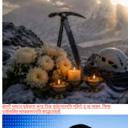
क्षेत्री समाज यूकेद्वारा ब्रड पिक दुर्घटनाप्रति गहिरो दुःख व्यक्त, निम्स
पुर्जासहित मृतकहरूप्रति श्रद्धाञ्जली