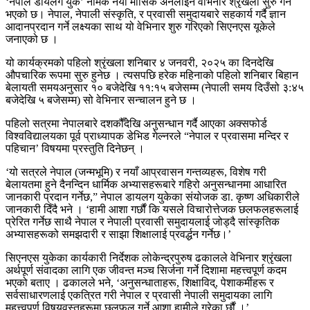
‘नेपाल डायलग युके’ नामक नयाँ मासिक अनलाइन वेभिनार श्रृंखला सुरु गर्ने
भएको छ। नेपाल, नेपाली संस्कृति, र प्रवासी समुदायबारे सहकार्य गर्दै ज्ञान
आदानप्रदान गर्ने लक्ष्यका साथ यो वेभिनार शुरु गरिएको सिएनएस यूकेले
जनाएको छ ।
यो कार्यक्रमको पहिलो श्रृंखला शनिबार ४ जनवरी, २०२५ का दिनदेखि
औपचारिक रूपमा सुरु हुनेछ । त्यसपछि हरेक महिनाको पहिलो शनिबार बिहान
बेलायती समयअनुसार १० बजेदेखि ११:१५ बजेसम्म (नेपाली समय दिउँसो ३:४५
बजेदेखि ५ बजेसम्म) सो वेभिनार सन्चालन हुने छ ।
पहिलो सत्रमा नेपालबारे दशकौँदेखि अनुसन्धान गर्दै आएका अक्सफोर्ड
विश्वविद्यालयका पूर्व प्राध्यापक डेभिड गेल्नरले “नेपाल र प्रवासमा मन्दिर र
पहिचान’ विषयमा प्रस्तुति दिनेछन् ।
‘यो सत्रले नेपाल (जन्मभूमि) र नयाँ आप्रवासन गन्तव्यहरू, विशेष गरी
बेलायतमा हुने दैनन्दिन धार्मिक अभ्यासहरूबारे गहिरो अनुसन्धानमा आधारित
जानकारी प्रदान गर्नेछ,” नेपाल डायलग युकेका संयोजक डा. कृष्ण अधिकारीले
जानकारी दिँदै भने । ‘हामी आशा गर्छौं कि यसले विचारोत्तेजक छलफलहरूलाई
प्रेरित गर्नेछ साथै नेपाल र नेपाली प्रवासी समुदायलाई जोड्दै सांस्कृतिक
अभ्यासहरूको समझदारी र साझा शिक्षालाई प्रवर्द्धन गर्नेछ।’
सिएनएस युकेका कार्यकारी निर्देशक लोकेन्द्रपुरुष ढकालले वेभिनार श्रृंखला
अर्थपूर्ण संवादका लागि एक जीवन्त मञ्च सिर्जना गर्ने दिशामा महत्त्वपूर्ण कदम
भएको बताए । ढकालले भने, ‘अनुसन्धाताहरू, शिक्षाविद्, पेशाकर्मीहरू र
सर्वसाधारणलाई एकत्रित गरी नेपाल र प्रवासी नेपाली समुदायका लागि
महत्त्वपूर्ण विषयवस्तुहरूमा छलफल गर्ने आशा हामीले गरेका र्छौं ।’