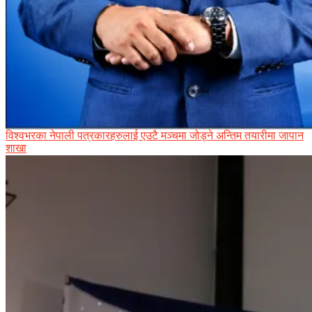
विश्वभरका नेपाली पत्रकारहरुलाई एउटै मञ्चमा जोड्ने अन्तिम तयारीमा जापान
शाखा