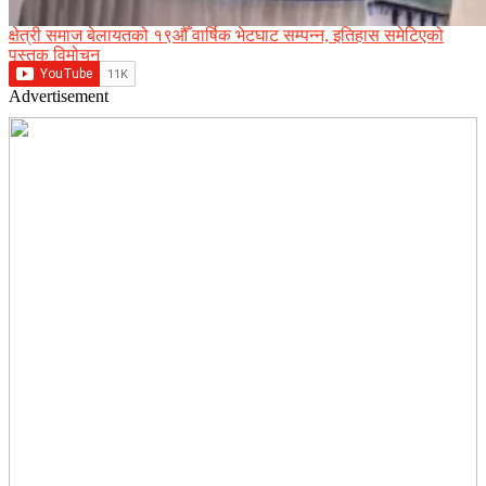
क्षेत्री समाज बेलायतको १९औँ वार्षिक भेटघाट सम्पन्न, इतिहास समेटिएको
पुस्तक विमोचन
Advertisement