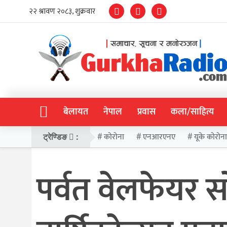
बेलायत
नेपाल
प्रवास
कला/साहित्य
कोरोना
एनआरएनए
यूके कोरोन
ट्रेण्डिङ
:
पर्वत वेलफेयर स