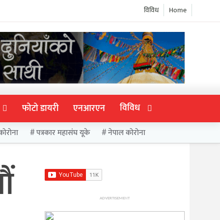
विविध
Home
विविध
फोटो डायरी
एनआरएन
कोरोना
पत्रकार महासंघ यूके
नेपाल कोरोना
औं
ADVERTISEMENT