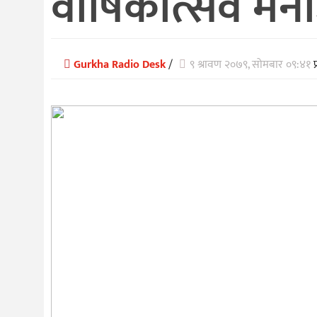
वार्षिकोत्सव मनाउ
Gurkha Radio Desk
/
९ श्रावण २०७९, सोमबार ०९:४१
प