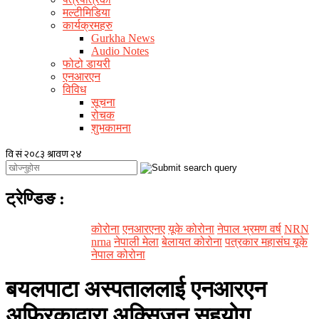
मल्टीमिडिया
कार्यक्रमहरु
Gurkha News
Audio Notes
फोटो डायरी
एनआरएन
विविध
सूचना
रोचक
शुभकामना
ट्रेण्डिङ
:
कोरोना
एनआरएनए
यूके कोरोना
नेपाल भ्रमण वर्ष
NRN
nrna
नेपाली मेला
बेलायत कोरोना
पत्रकार महासंघ यूके
नेपाल कोरोना
बयलपाटा अस्पताललाई एनआरएन
अफ्रिकाद्वारा अक्सिजन सहयोग