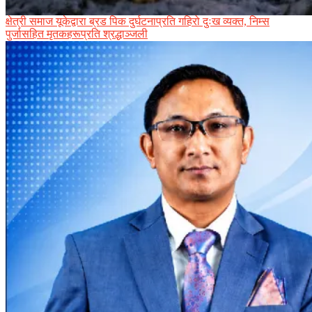
क्षेत्री समाज यूकेद्वारा ब्रड पिक दुर्घटनाप्रति गहिरो दुःख व्यक्त, निम्स
पुर्जासहित मृतकहरूप्रति श्रद्धाञ्जली