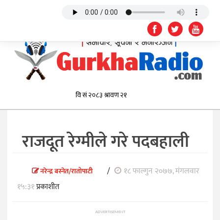
राजदूत रेग्मीले गरे पदबहाली
/
१८ फाल्गुन २०७७, मंगलवार
नरेन्द्र बस्नेत/रातोपाटी
१५:३१
प्रकाशीत
ADVERTISEMENT