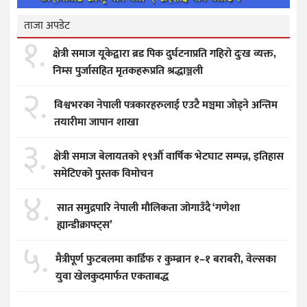
ताजा अपडेट
१.
क्षेत्री समाज यूकेद्वारा ब्रड पिक दुर्घटनाप्रति गहिरो दुःख व्यक्त,
निम्स पुर्जासहित मृतकहरूप्रति श्रद्धाञ्जली
२.
विश्वभरका नेपाली पत्रकारहरुलाई एउटै मञ्चमा जोड्ने अन्तिम
तयारीमा जापान शाखा
३.
क्षेत्री समाज बेलायतको १९औँ वार्षिक भेटघाट सम्पन्न, इतिहास
समेटिएको पुस्तक विमोचन
४.
सात समुद्रपारि नेपाली मौलिकता जोगाउँदै ‘गणेशा
ह्यान्डीक्राफ्ट्स’
५.
मैत्रीपूर्ण फुटबलमा कार्डिफ र कुम्ब्रान १–१ बराबरी, वेल्सका
युवा खेलकुदमार्फत एकताबद्ध