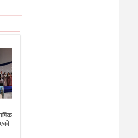
ार्षिक
िएको