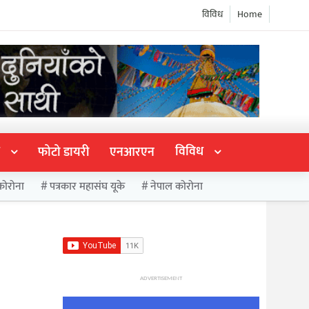
विविध
Home
विविध
फोटो डायरी
एनआरएन
कोरोना
पत्रकार महासंघ यूके
नेपाल कोरोना
ADVERTISEMENT