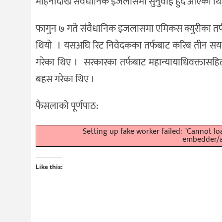
महिनादेखि संवैधानिक इजलासमा सुनुवाई हुँदै आएको थि
फागुन ७ गते संवैधानिक इजलासमा एमिकस क्युरीका तर्फबाट र
थियो । यसअघि रिट निवेदकका तर्फबाट करिब तीन स
गरेका थिए । सरकारका तर्फबाट महान्यायाधिवक्तासहि
बहस गरेका थिए ।
फैसलाको पूर्णपाठ:
Setting up fake worker failed: "Cannot l
embedder/as
Like this: