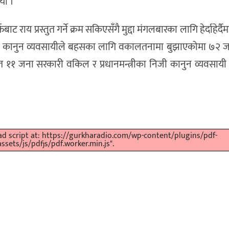
यो ।
ाय प्रस्तुत गर्ने क्रम सकिएसँगै मुद्दा मंगलबारका लागि हेर्दाहेर्द
य कानुन व्यवसायीले बहसका लागि वकालतनामा बुझाएकोमा ७२ 
त ११ जना सरकारी वकिल र प्रधानमन्त्रीका निजी कानुन व्यवसाय
oad script at: https://gurkharadio.com/wp-content/plugins/pdf-
sets/js/pdfjs/pdf.worker.min.js".