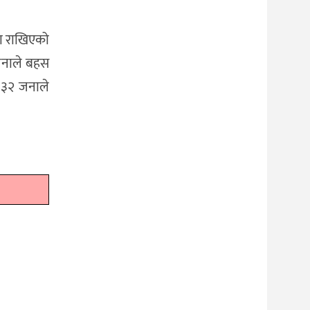
ैमा राखिएको
जनाले बहस
ी ३२ जनाले