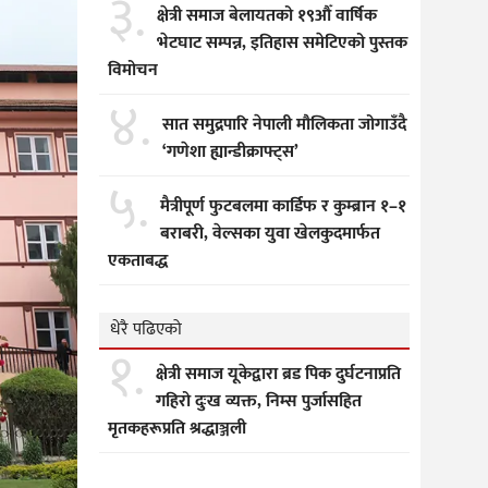
३.
क्षेत्री समाज बेलायतको १९औँ वार्षिक
भेटघाट सम्पन्न, इतिहास समेटिएको पुस्तक
विमोचन
४.
सात समुद्रपारि नेपाली मौलिकता जोगाउँदै
‘गणेशा ह्यान्डीक्राफ्ट्स’
५.
मैत्रीपूर्ण फुटबलमा कार्डिफ र कुम्ब्रान १–१
बराबरी, वेल्सका युवा खेलकुदमार्फत
एकताबद्ध
धेरै पढिएको
१.
क्षेत्री समाज यूकेद्वारा ब्रड पिक दुर्घटनाप्रति
गहिरो दुःख व्यक्त, निम्स पुर्जासहित
मृतकहरूप्रति श्रद्धाञ्जली