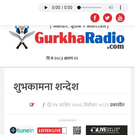
शुभकामना शन्देश
/
१४ आश्विन २०७२, बिहीबार ०८:३२
प्रकाशीत
ADVERTISEMENT