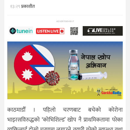
१३:२९
प्रकाशीत
ADVERTISEMENT
काठमाडौँ । पहिलो चरणबाट बचेको कोरोना
भाइरसविरुद्धको ‘कोभिशिल्ड’ खोप नै प्राथमिकतामा परेका
व्यक्तिलाई दोस्रो चरणमा लगाउने तयारी गरेको स्वास्थ्य तथा