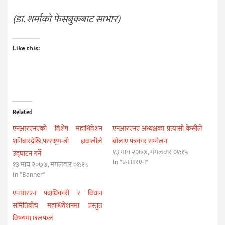
(डा. शर्माको फेसबुकबाट साभार)
Like this:
Related
एनआरएनएको विशेष महाधिवेशन
एनआरएनए अध्यक्षका प्रत्यासी केसीले
शनिबारदेखि,परराष्ट्रमन्त्री ज्ञवालीले
बोलाए पत्रकार सम्मेलन
१३ माघ २०७७, मंगलवार ०१:१५
उद्घाटन गर्ने
In "एनआरएन"
१३ माघ २०७७, मंगलवार ०१:१५
In "Banner"
एनआरएन पदाधिकारी र विधान
समितिबीच महाधिवेशनमा प्रस्तुत
विषयमा छलफल