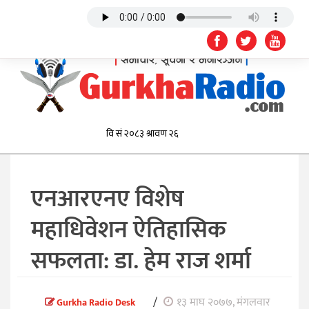
एनआरएनए विशेष
महाधिवेशन ऐतिहासिक
सफलता: डा. हेम राज शर्मा
/
१३ माघ २०७७, मंगलवार
Gurkha Radio Desk