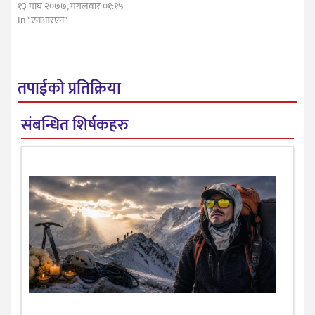
१३ माघ २०७७, मंगलवार ०१:१५
In "एनआरएन"
तपाईको प्रतिक्रिया
संबन्धित शिर्षकहरु