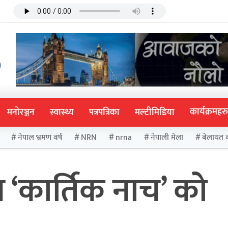
कार्यक्रमहरु
मनोरञ्जन
स्वास्थ्य
पत्रपत्रिका
मल्टीमिडिया
नेपाल भ्रमण वर्ष
NRN
nrna
नेपाली मेला
बेलायत 
च ‘कार्तिक नाच’ को