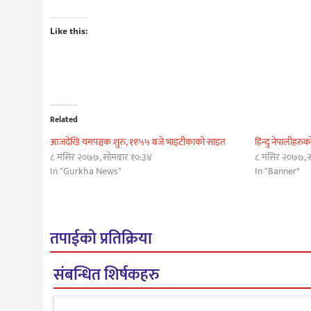
Like this:
Related
आजदेखि यमपञ्चक शुरु, ११ः५५ बजे भाइटीकाको साइत
हिन्दु नेपालीहरु
८ मंसिर २०७७, सोमबार १०:३४
८ मंसिर २०७७, 
In "Gurkha News"
In "Banner"
तपाईको प्रतिक्रिया
संबन्धित शिर्षकहरु