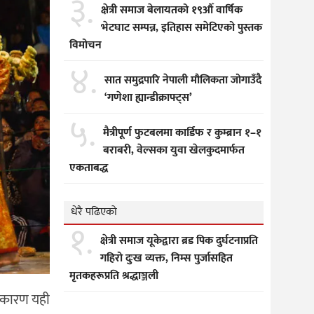
३.
क्षेत्री समाज बेलायतको १९औँ वार्षिक
भेटघाट सम्पन्न, इतिहास समेटिएको पुस्तक
विमोचन
४.
सात समुद्रपारि नेपाली मौलिकता जोगाउँदै
‘गणेशा ह्यान्डीक्राफ्ट्स’
५.
मैत्रीपूर्ण फुटबलमा कार्डिफ र कुम्ब्रान १–१
बराबरी, वेल्सका युवा खेलकुदमार्फत
एकताबद्ध
धेरै पढिएको
१.
क्षेत्री समाज यूकेद्वारा ब्रड पिक दुर्घटनाप्रति
गहिरो दुःख व्यक्त, निम्स पुर्जासहित
मृतकहरूप्रति श्रद्धाञ्जली
ा कारण यही