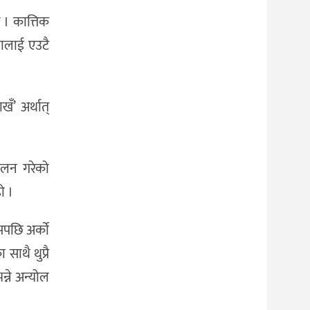
छ । कात्तिक
तालाई एउटै
ँ’ अर्थात्
चालन गरेको
ो ।
सपछि अर्काे
ाथै थुप्रै
्ने अन्योल