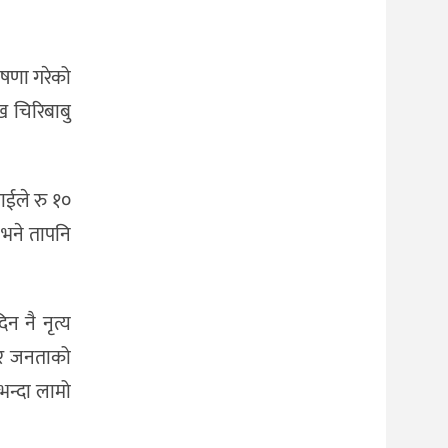
ोषणा गरेको
 चिरिबाबु
राईले रु १०
 भने तापनि
न नै नृत्य
 र जनताको
भन्दा लामो