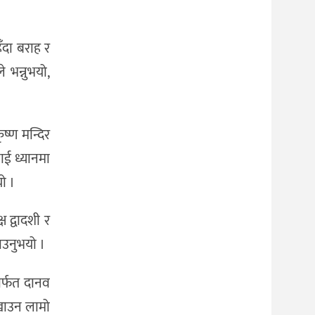
ँदा बराह र
 भन्नुभयो,
ष्ण मन्दिर
ाई ध्यानमा
ो ।
ष द्वादशी र
ताउनुभयो ।
मार्फत दानव
ेखाउन लामो