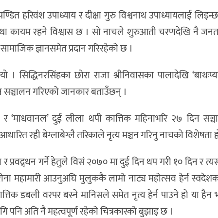
 पण्डित हरिवंश उपाध्याय र दीक्षा गुरु विश्वनाथ उपाध्यायलाई लिइन्
वस्था कायम रहने विश्वास छ । सो नाचले शुरुआती चरणदेखि नै जन
 र सामाजिक ज्ञानसमेत प्रदान गरिरहेको छ ।
ो । सिद्धिनरसिंहका छोरा राजा श्रीनिवासका पालादेखि ‘बाथःप्याख
 दिन सञ्चालन गरिएको जानकार बताउँछन् ।
हरण’ र ‘माधवानल’ दुई लीला थपी कात्तिक महिनाभरि २७ दिन सञ्
रित रही बेग्लाबेग्लै तरिकाले नृत्य मञ्चन गरिनु नाचको विशेषता ह
 प्रवद्र्धन गर्ने हेतुले विसं २०७० मा दुई दिन थप गरी १० दिन र त्य
 महामारी आउनुअघि मुलुककै लामो नाट्य महोत्सव हेर्न स्वदेशका स
िक डबली वरपर बस्ने मानिसले समेत नृत्य हेर्न पाउने हो या हैन भन
गि पनि अति नै महत्वपूर्ण रहेको चित्रकारको बुझाइ छ ।