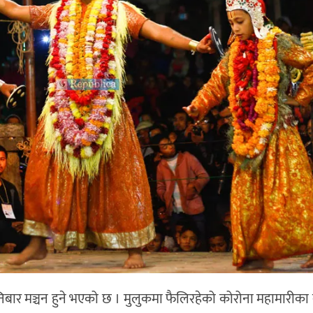
शनिबार मञ्चन हुने भएको छ । मुलुकमा फैलिरहेको कोरोना महामारीक