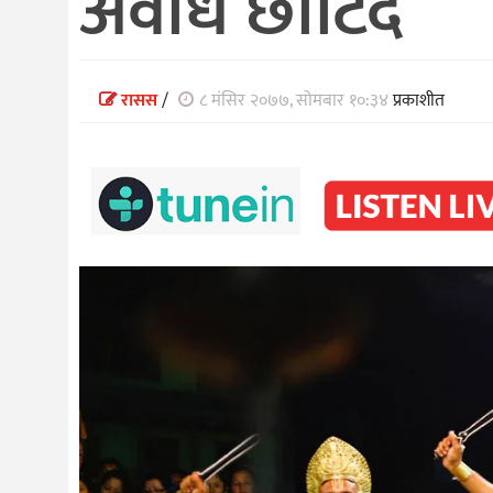
अवधि छोटिँदै
रासस
/
८ मंसिर २०७७, सोमबार १०:३४
प्रकाशीत