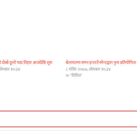
को दोस्रो ठूलो चाड तिहार आजदेखि शुरु
बेलायतमा सपन इन्टरटेनमेन्टद्वारा नृत्य प्रतियोगिता 
सोमबार १०:३४
८ मंसिर २०७७, सोमबार १०:३४
In "विविध"