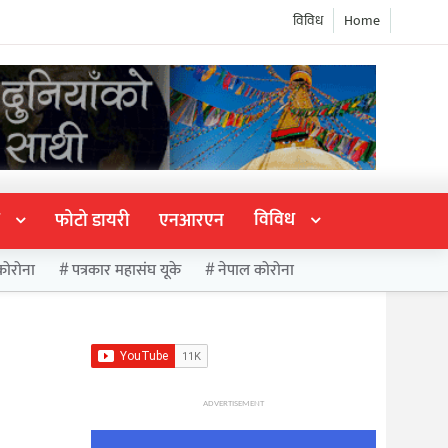
विविध
Home
विविध
फोटो डायरी
एनआरएन
कोरोना
पत्रकार महासंघ यूके
नेपाल कोरोना
ADVERTISEMENT