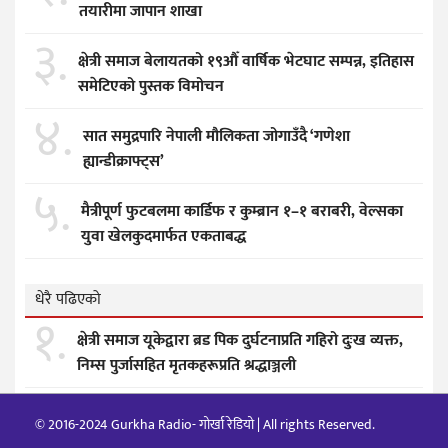
तयारीमा जापान शाखा
३.
क्षेत्री समाज बेलायतको १९औँ वार्षिक भेटघाट सम्पन्न, इतिहास
समेटिएको पुस्तक विमोचन
४.
सात समुद्रपारि नेपाली मौलिकता जोगाउँदै ‘गणेशा
ह्यान्डीक्राफ्ट्स’
५.
मैत्रीपूर्ण फुटबलमा कार्डिफ र कुम्ब्रान १–१ बराबरी, वेल्सका
युवा खेलकुदमार्फत एकताबद्ध
धेरै पढिएको
१.
क्षेत्री समाज यूकेद्वारा ब्रड पिक दुर्घटनाप्रति गहिरो दुःख व्यक्त,
निम्स पुर्जासहित मृतकहरूप्रति श्रद्धाञ्जली
© 2016-2024 Gurkha Radio- गोर्खा रेडियो | All rights Reserved.