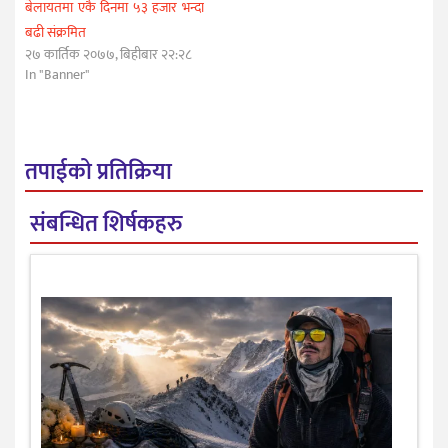
बेलायतमा एकै दिनमा ५३ हजार भन्दा
बढी संक्रमित
२७ कार्तिक २०७७, बिहीबार २२:२८
In "Banner"
तपाईको प्रतिक्रिया
संबन्धित शिर्षकहरु