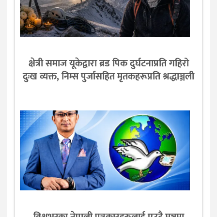
क्षेत्री समाज यूकेद्वारा ब्रड पिक दुर्घटनाप्रति गहिरो
दुःख व्यक्त, निम्स पुर्जासहित मृतकहरूप्रति श्रद्धाञ्जली
विश्वभरका नेपाली पत्रकारहरुलाई एउटै मञ्चमा