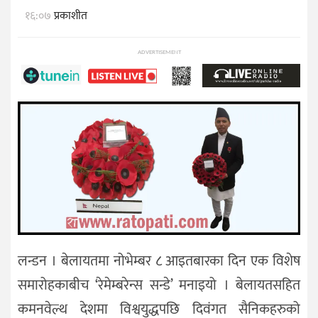
१६:०७
प्रकाशीत
ADVERTISEMENT
लन्डन । बेलायतमा नोभेम्बर ८ आइतबारका दिन एक विशेष
समारोहकाबीच ‘रेमेम्बरेन्स सन्डे’ मनाइयो । बेलायतसहित
कमनवेल्थ देशमा विश्वयुद्धपछि दिवंगत सैनिकहरुको