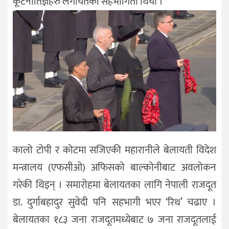
कूटनीतिज्ञहरु लगायतको सहभागिता थियो ।
कालो टोपी र कोटमा सजिएकी महारानीले बेलायती विदेश
मन्त्रालय (एफसीओ) अफिसको बाल्कोनीबाट अवलोकन
गरेकी थिइन् । समारोहमा बेलायतका लागि नेपाली राजदूत
डा. दुर्गाबहादुर सुवेदी पनि सहभागी भएर ‘रिथ’ चढाए ।
बेलायतका १८३ जना राजदूतमध्येबाट ७ जना राजदूतलाई