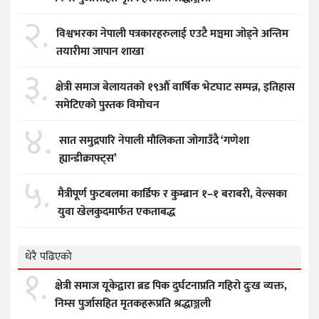
२.
विश्वभरका नेपाली पत्रकारहरुलाई एउटै मञ्चमा जोड्ने अन्तिम
तयारीमा जापान शाखा
३.
क्षेत्री समाज बेलायतको १९औँ वार्षिक भेटघाट सम्पन्न, इतिहास
समेटिएको पुस्तक विमोचन
४.
सात समुद्रपारि नेपाली मौलिकता जोगाउँदै ‘गणेशा
ह्यान्डीक्राफ्ट्स’
५.
मैत्रीपूर्ण फुटबलमा कार्डिफ र कुम्ब्रान १–१ बराबरी, वेल्सका
युवा खेलकुदमार्फत एकताबद्ध
धेरै पढिएको
१.
क्षेत्री समाज यूकेद्वारा ब्रड पिक दुर्घटनाप्रति गहिरो दुःख व्यक्त,
निम्स पुर्जासहित मृतकहरूप्रति श्रद्धाञ्जली