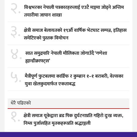
२.
विश्वभरका नेपाली पत्रकारहरुलाई एउटै मञ्चमा जोड्ने अन्तिम
तयारीमा जापान शाखा
३.
क्षेत्री समाज बेलायतको १९औँ वार्षिक भेटघाट सम्पन्न, इतिहास
समेटिएको पुस्तक विमोचन
४.
सात समुद्रपारि नेपाली मौलिकता जोगाउँदै ‘गणेशा
ह्यान्डीक्राफ्ट्स’
५.
मैत्रीपूर्ण फुटबलमा कार्डिफ र कुम्ब्रान १–१ बराबरी, वेल्सका
युवा खेलकुदमार्फत एकताबद्ध
धेरै पढिएको
१.
क्षेत्री समाज यूकेद्वारा ब्रड पिक दुर्घटनाप्रति गहिरो दुःख व्यक्त,
निम्स पुर्जासहित मृतकहरूप्रति श्रद्धाञ्जली