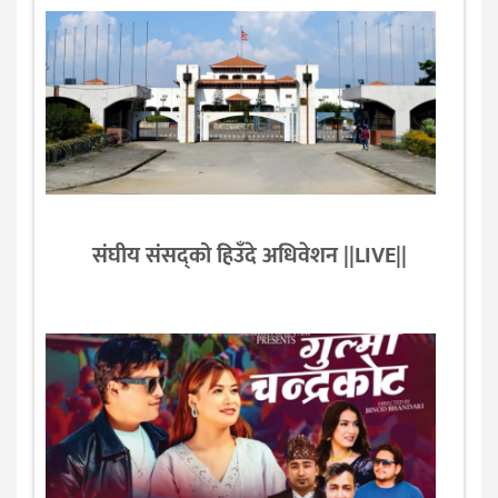
संघीय संसद्को हिउँदे अधिवेशन ||LIVE||