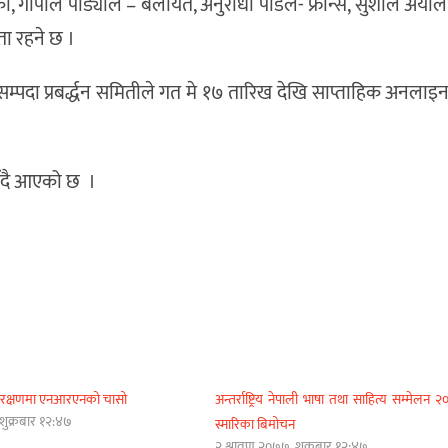
 गोपाल पौड्याल – बेलायत, अनुराधा पौडेल- फ्रान्स, सुशील अर्याल
ा रहने छ ।
सम्पदा प्रबर्द्धन समितीले गत मे १७ तारिख देखि साप्ताहिक अनलाइ
हुँदै आएको छ ।
संरक्षणमा एनआरएनको चासो
अन्तर्राष्ट्रिय नेपाली भाषा तथा साहित्य सम्मेलन 
शुक्रबार १२:४७
स्मारिका बिमोचन
२ श्रावण २०७७, शुक्रबार १२:४७