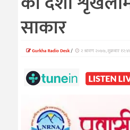
को दशौँ शृंखलामा
साकार
Gurkha Radio Desk
/
२ श्रावण २०७७, शुक्रबार १२:४