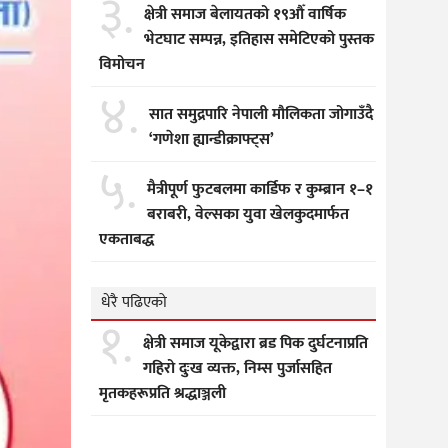
३.
क्षेत्री समाज बेलायतको १९औँ वार्षिक
भेटघाट सम्पन्न, इतिहास समेटिएको पुस्तक
विमोचन
४.
सात समुद्रपारि नेपाली मौलिकता जोगाउँदै
‘गणेशा ह्यान्डीक्राफ्ट्स’
५.
मैत्रीपूर्ण फुटबलमा कार्डिफ र कुम्ब्रान १–१
बराबरी, वेल्सका युवा खेलकुदमार्फत
एकताबद्ध
धेरै पढिएको
१.
क्षेत्री समाज यूकेद्वारा ब्रड पिक दुर्घटनाप्रति
गहिरो दुःख व्यक्त, निम्स पुर्जासहित
मृतकहरूप्रति श्रद्धाञ्जली