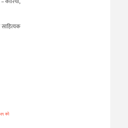
 – कोरिया,
न साहित्यक
२०१९ को