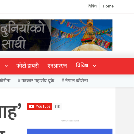
विविध
Home
विविध
फोटो डायरी
एनआरएन
कोरोना
पत्रकार महासंघ यूके
नेपाल कोरोना
ाह’
ADVERTISEMENT