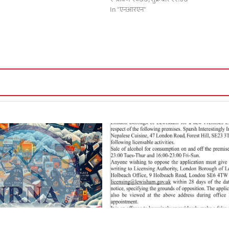
In "एनआरएन"