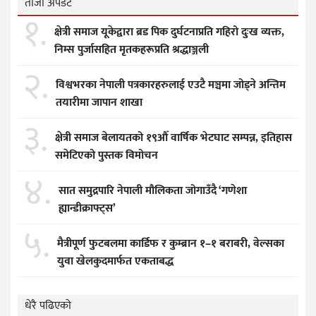
ताजा अपडेट
१.
क्षेत्री समाज यूकेद्वारा ब्रड पिक दुर्घटनाप्रति गहिरो दुःख व्यक्त,
निम्स पुर्जासहित मृतकहरूप्रति श्रद्धाञ्जली
२.
विश्वभरका नेपाली पत्रकारहरुलाई एउटै मञ्चमा जोड्ने अन्तिम
तयारीमा जापान शाखा
३.
क्षेत्री समाज बेलायतको १९औँ वार्षिक भेटघाट सम्पन्न, इतिहास
समेटिएको पुस्तक विमोचन
४.
सात समुद्रपारि नेपाली मौलिकता जोगाउँदै ‘गणेशा
ह्यान्डीक्राफ्ट्स’
५.
मैत्रीपूर्ण फुटबलमा कार्डिफ र कुम्ब्रान १–१ बराबरी, वेल्सका
युवा खेलकुदमार्फत एकताबद्ध
धेरै पढिएको