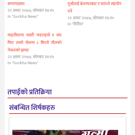
सगरमाथामा
पूर्जालाई बेलायतबाट ए स्टारले सहयोग
२२ असार २०७७, सोमबार १४:१५
गर्ने
In "Gurkha News"
२२ असार २०७७, सोमबार १४:१५
In "विविध"
माइतीघरमा यसरी फहराइयो १ सय
फिट लामो पोलमा ८ किलो तौलको
नेपालको झण्डा
२२ असार २०७७, सोमबार १४:१५
In "Gurkha News"
तपाईको प्रतिक्रिया
संबन्धित शिर्षकहरु