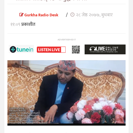
/
२८ जेष्ठ २०७७, बुधबार
Gurkha Radio Desk
११:०९
प्रकाशीत
ADVERTISEMENT