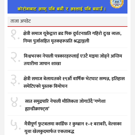
ताजा अपडेट
१.
क्षेत्री समाज यूकेद्वारा ब्रड पिक दुर्घटनाप्रति गहिरो दुःख व्यक्त,
निम्स पुर्जासहित मृतकहरूप्रति श्रद्धाञ्जली
२.
विश्वभरका नेपाली पत्रकारहरुलाई एउटै मञ्चमा जोड्ने अन्तिम
तयारीमा जापान शाखा
३.
क्षेत्री समाज बेलायतको १९औँ वार्षिक भेटघाट सम्पन्न, इतिहास
समेटिएको पुस्तक विमोचन
४.
सात समुद्रपारि नेपाली मौलिकता जोगाउँदै ‘गणेशा
ह्यान्डीक्राफ्ट्स’
५.
मैत्रीपूर्ण फुटबलमा कार्डिफ र कुम्ब्रान १–१ बराबरी, वेल्सका
युवा खेलकुदमार्फत एकताबद्ध