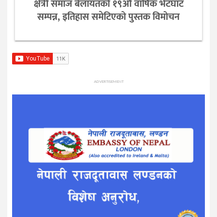
क्षेत्री समाज बेलायतको १९औँ वार्षिक भेटघाट
सम्पन्न, इतिहास समेटिएको पुस्तक विमोचन
ADVERTISEMENT