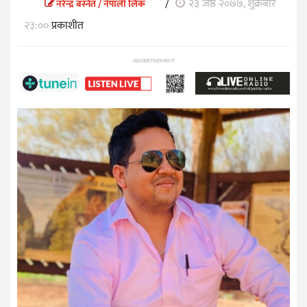
/
२३ जेष्ठ २०७७, शुक्रबार
नरेन्द्र बस्नेत / नेपाली लिंक
२३:००
प्रकाशीत
ADVERTISEMENT