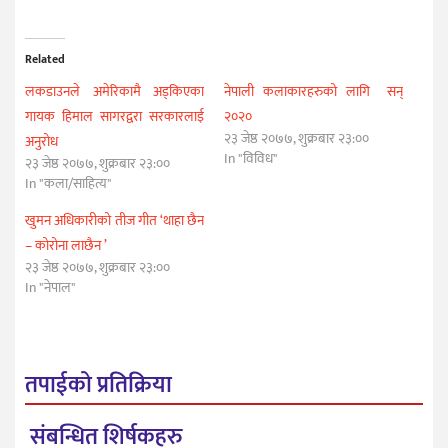
Related
लकडाउनले अमेरिकामै अड्किएका
नेपाली कलाकारहरुको लागि सन्
गायक हिमाल सागरद्वरा सरकारलाई
२०२०
२३ जेष्ठ २०७७, शुक्रबार २३:००
अनुरोध
In "विविध"
२३ जेष्ठ २०७७, शुक्रबार २३:००
In "कला/साहित्य"
खुमन अधिकारीको तीज गीत ‘थाहा छैन
– कोरोना लाछैन ’
२३ जेष्ठ २०७७, शुक्रबार २३:००
In "नेपाल"
तपाईको प्रतिक्रिया
संबन्धित शिर्षकहरु