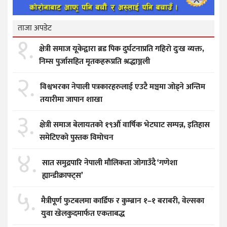
ताजा अपडेट
१.
क्षेत्री समाज यूकेद्वारा ब्रड पिक दुर्घटनाप्रति गहिरो दुःख व्यक्त,
निम्स पुर्जासहित मृतकहरूप्रति श्रद्धाञ्जली
२.
विश्वभरका नेपाली पत्रकारहरुलाई एउटै मञ्चमा जोड्ने अन्तिम
तयारीमा जापान शाखा
३.
क्षेत्री समाज बेलायतको १९औँ वार्षिक भेटघाट सम्पन्न, इतिहास
समेटिएको पुस्तक विमोचन
४.
सात समुद्रपारि नेपाली मौलिकता जोगाउँदै ‘गणेशा
ह्यान्डीक्राफ्ट्स’
५.
मैत्रीपूर्ण फुटबलमा कार्डिफ र कुम्ब्रान १–१ बराबरी, वेल्सका
युवा खेलकुदमार्फत एकताबद्ध