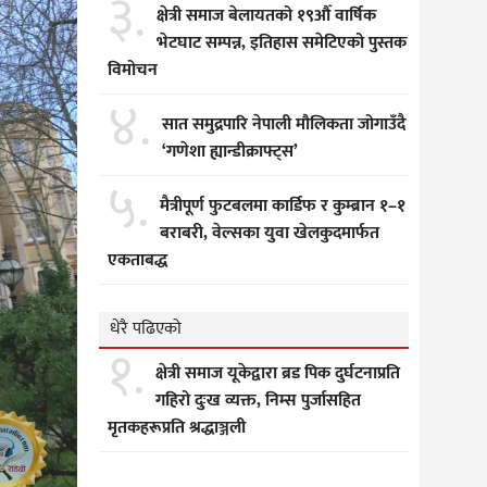
३.
क्षेत्री समाज बेलायतको १९औँ वार्षिक
भेटघाट सम्पन्न, इतिहास समेटिएको पुस्तक
विमोचन
४.
सात समुद्रपारि नेपाली मौलिकता जोगाउँदै
‘गणेशा ह्यान्डीक्राफ्ट्स’
५.
मैत्रीपूर्ण फुटबलमा कार्डिफ र कुम्ब्रान १–१
बराबरी, वेल्सका युवा खेलकुदमार्फत
एकताबद्ध
धेरै पढिएको
१.
क्षेत्री समाज यूकेद्वारा ब्रड पिक दुर्घटनाप्रति
गहिरो दुःख व्यक्त, निम्स पुर्जासहित
मृतकहरूप्रति श्रद्धाञ्जली