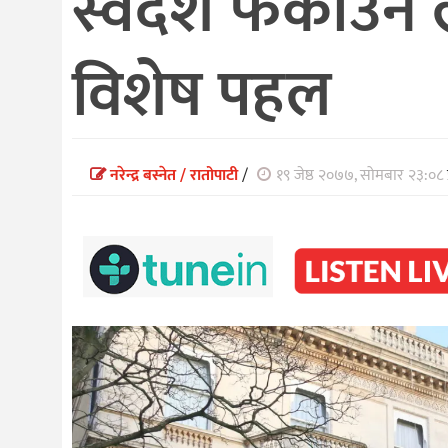
स्वदेश फर्काउन ल
विशेष पहल
नरेन्द्र बस्नेत / रातोपाटी
/
१९ जेष्ठ २०७७, सोमबार २३:०८