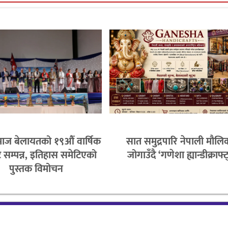
ी समाज बेलायतको १९औँ वार्षिक
सात समुद्रपारि नेपाली मौलि
 सम्पन्न, इतिहास समेटिएको
जोगाउँदै ‘गणेशा ह्यान्डीक्राफ्
पुस्तक विमोचन