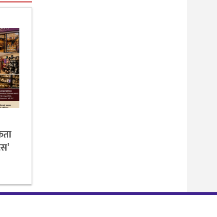
कता
ट्स’
Websoft
Nepal
Website By :