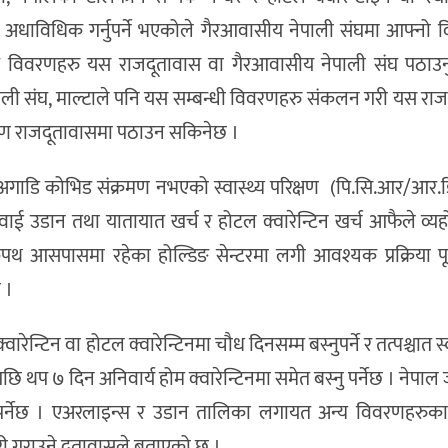
 अधाविधिक गर्नुपर्ने भएकोले गैरआवासीय नेपाली संघमा आफ्नो व
प विवरणहरु यस राजदूतावास वा गैरआवासीय नेपाली संघ पठाउनु
ाली संघ, माल्टाले पनि यस सम्बन्धी विवरणहरु संकलन गरी यस रा
 विवरण राजदूतावासमा पठाउन सकिनेछ ।
नु अगाडि कोभिड संक्रमण नभएको स्वास्थ्य परिक्षण (पि.सि.आर/आर.ड
 हवाई उडान तथा यातायात खर्च र होटल क्वारेन्टिन खर्च आफैले व्यहोर्
ं चक्रपथ आसपासमा रहेका होल्डिङ सेन्टरमा लगी आवश्यक प्रक्रिया 
 ।
 क्वारेन्टिन वा होटल क्वारेन्टिनमा चौध दिनसम्म बस्नुपर्ने र तत्पश्चात स
 थप ७ दिन अनिवार्य होम क्वारेन्टिनमा समेत बस्नु पर्नेछ । नेपाल जा
र्नुपर्नेछ । एअरलाइन्स र उडान तालिका लगायत अन्य विवरणहरुका
ारी गराउने दूतावासले बताएको छ ।