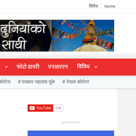
विविध
Home
विविध
फोटो डायरी
एनआरएन
कोरोना
पत्रकार महासंघ यूके
नेपाल कोरोना
ADVERTISEMENT