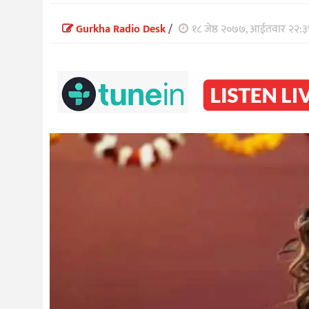
Gurkha Radio Desk
/
१८ जेष्ठ २०७७, आईतवार २२: