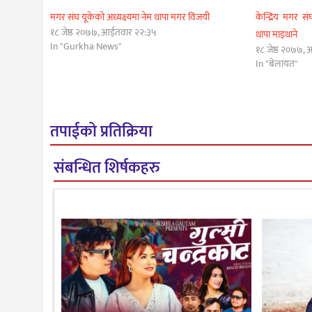
मगर संघ यूकेको अध्यक्ष्यमा नेम थापा मगर विजयी
केन्द्रिय मगर स
१८ जेष्ठ २०७७, आईतवार २२:३५
थापा माइथाने
In "Gurkha News"
१८ जेष्ठ २०७७,
In "बेलायत"
तपाईको प्रतिक्रिया
संबन्धित शिर्षकहरु