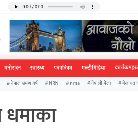
कार्यक्रमहरु
मनोरञ्जन
स्वास्थ्य
पत्रपत्रिका
मल्टीमिडिया
नेपाल भ्रमण वर्ष
NRN
nrna
नेपाली मेला
बेलायत 
्स धमाका