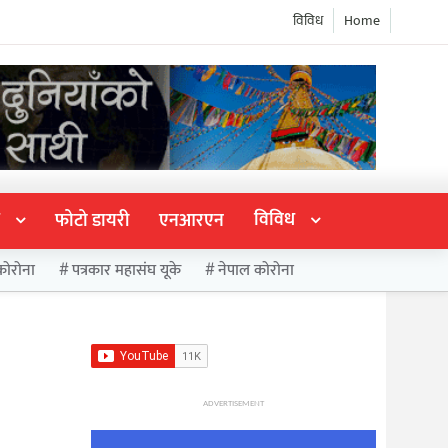
विविध
Home
विविध
फोटो डायरी
एनआरएन
कोरोना
पत्रकार महासंघ यूके
नेपाल कोरोना
ADVERTISEMENT