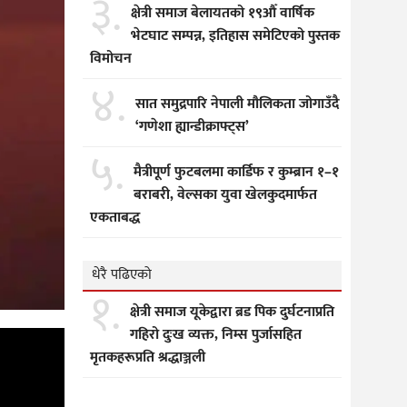
३.
क्षेत्री समाज बेलायतको १९औँ वार्षिक
भेटघाट सम्पन्न, इतिहास समेटिएको पुस्तक
विमोचन
४.
सात समुद्रपारि नेपाली मौलिकता जोगाउँदै
‘गणेशा ह्यान्डीक्राफ्ट्स’
५.
मैत्रीपूर्ण फुटबलमा कार्डिफ र कुम्ब्रान १–१
बराबरी, वेल्सका युवा खेलकुदमार्फत
एकताबद्ध
धेरै पढिएको
१.
क्षेत्री समाज यूकेद्वारा ब्रड पिक दुर्घटनाप्रति
गहिरो दुःख व्यक्त, निम्स पुर्जासहित
मृतकहरूप्रति श्रद्धाञ्जली