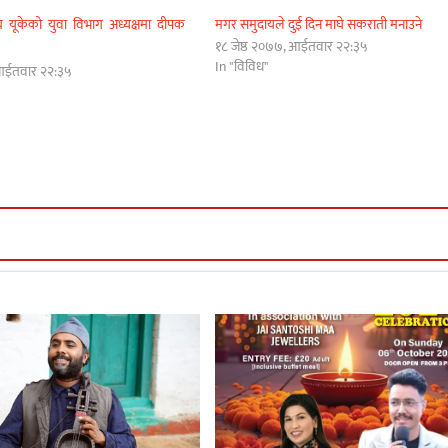
ंघ यूकेको युवा विभाग अध्यक्षमा दीपक
मगर समुदायले दुई दिन माघे सकराती मनाउने
१८ जेष्ठ २०७७, आईतवार २२:३५
In "विविध"
 आईतवार २२:३५