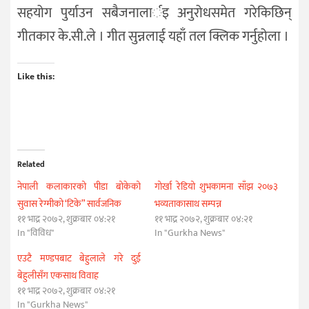
सहयोग पुर्याउन सबैजनालार्इ अनुरोधसमेत गरेकिछिन्
गीतकार के.सी.ले । गीत सुन्नलाई यहाँ तल क्लिक गर्नुहोला ।
Like this:
Related
नेपाली कलाकारको पीडा बोकेको
गोर्खा रेडियो शुभकामना साँझ २०७३
सुवास रेग्मीको ‘टिके” सार्वजनिक
भव्यताकासाथ सम्पन्न
११ भाद्र २०७२, शुक्रबार ०४:२१
११ भाद्र २०७२, शुक्रबार ०४:२१
In "विविध"
In "Gurkha News"
एउटै मण्डपबाट बेहुलाले गरे दुई
बेहुलीसँग एकसाथ विवाह
११ भाद्र २०७२, शुक्रबार ०४:२१
In "Gurkha News"