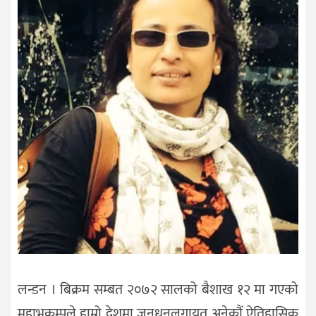
लन्डन । बिक्रम सम्बत २०७२ सालको बैशाख १२ मा गएको
महाभूकम्पले हाम्रो देशमा जनधनलगायत अनेकौं ऐतिहासिक