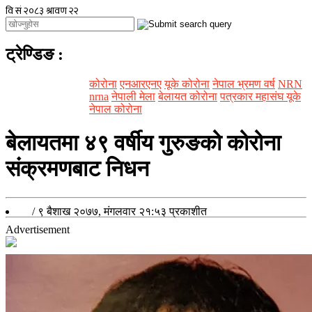
ट्रेण्डिङ
:
कोरोना
एनआरएनए
यूके कोरोना
नेपाल भ्रमण वर्ष
NRN
nrna
नेपाली मेला
बेलायत कोरोना
पत्रकार महासंघ यूके
नेपाल कोरोना
बेलायतमा ४९ वर्षीय गुरुङको कोरोना
संक्रमणबाट निधन
/
९ बैशाख २०७७, मंगलवार २१:५३
प्रकाशीत
Advertisement