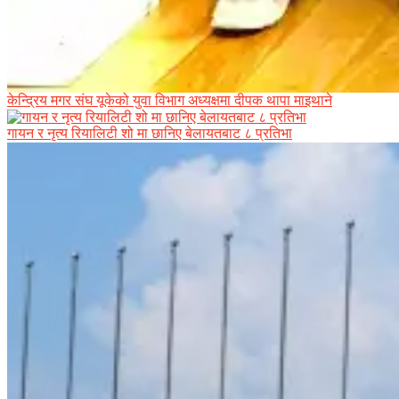
केन्द्रिय मगर संघ यूकेको युवा विभाग अध्यक्षमा दीपक थापा माइथाने
गायन र नृत्य रियालिटी शो मा छानिए बेलायतबाट ८ प्रतिभा