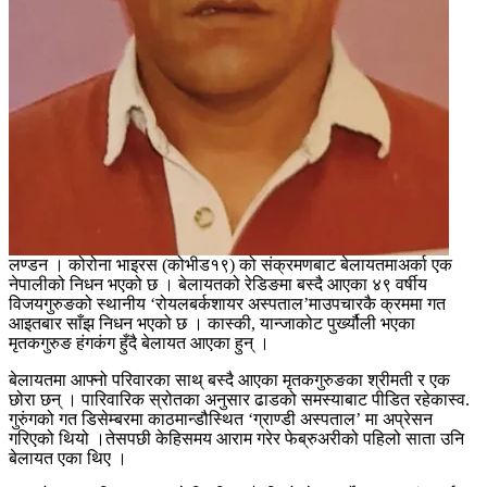
लण्डन । कोरोना भाइरस (कोभीड१९) को संक्रमणबाट बेलायतमाअर्का एक
नेपालीको निधन भएको छ । बेलायतको रेडिङमा बस्दै आएका ४९ वर्षीय
विजयगुरुङको स्थानीय ‘रोयलबर्कशायर अस्पताल’माउपचारकै क्रममा गत
आइतबार साँझ निधन भएको छ । कास्की, यान्जाकोट पुर्ख्यौली भएका
मृतकगुरुङ हंगकंग हुँदै बेलायत आएका हुन् ।
बेलायतमा आफ्नो परिवारका साथ् बस्दै आएका मृतकगुरुङका श्रीमती र एक
छोरा छन् । पारिवारिक स्रोतका अनुसार ढाडको समस्याबाट पीडित रहेकास्व.
गुरुंगको गत डिसेम्बरमा काठमान्डौस्थित ‘ग्राण्डी अस्पताल’ मा अप्रेसन
गरिएको थियो ।तेसपछी केहिसमय आराम गरेर फेब्रुअरीको पहिलो साता उनि
बेलायत एका थिए ।