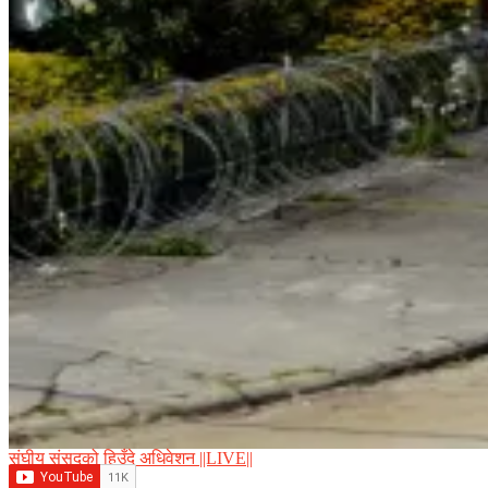
संघीय संसद्को हिउँदे अधिवेशन ||LIVE||