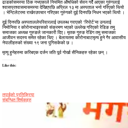
ढाडकोसमस्या ठिक नभएकाले नियमित औषधिको सेवन गर्दै आएका गुरुंगलाई
श्वासप्रश्वासमासमस्या देखिएपछि अप्रिल १३ मा अस्पताल भर्ना गरिएको थियो
। भेन्टिलेटरमा राखेरउपचार गरिएका गुरुंगको दुई दिनपछि निधन भएको थियो ।
दुई दिनपछि अस्पताललेपरिवारलाई उपलब्ध गराएको ‘रिपोर्ट’मा उनलाई
निमोनिया र कोरोनाभाइरसको संक्रमण भएको उल्लेख गरिएको रेडिङ तमु
समाजका अध्यक्ष गुरुङले जानकारी दिए। मृतक गुरुङ रेडिंग तमु समाजका
आजीवन सदस्य समेत रहेका थिए । बेलायतमा कोरोनाबाटमृत्य हुने गैर आवासीय
नेपालीहरुको संख्या १९ जना पुगिसकेको छ ।
मृत्यु हुनेहरुमा करिबएक दर्जन जति पूर्व गोर्खा सैनिकहरु रहेका छन् ।
Like this:
तपाईको प्रतिक्रिया
संबन्धित शिर्षकहरु