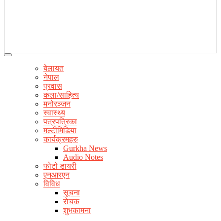
बेलायत
नेपाल
प्रवास
कला/साहित्य
मनोरञ्जन
स्वास्थ्य
पत्रपत्रिका
मल्टीमिडिया
कार्यक्रमहरु
Gurkha News
Audio Notes
फोटो डायरी
एनआरएन
विविध
सूचना
रोचक
शुभकामना