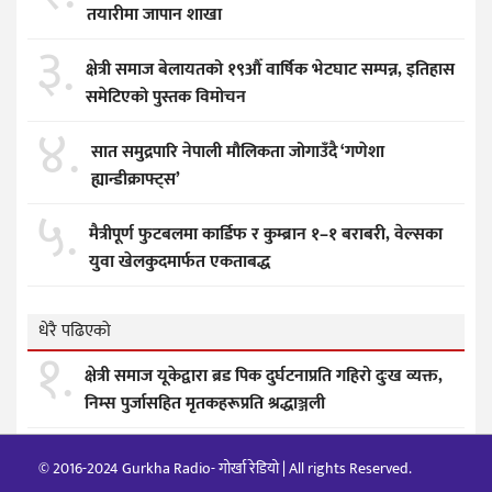
तयारीमा जापान शाखा
३.
क्षेत्री समाज बेलायतको १९औँ वार्षिक भेटघाट सम्पन्न, इतिहास
समेटिएको पुस्तक विमोचन
४.
सात समुद्रपारि नेपाली मौलिकता जोगाउँदै ‘गणेशा
ह्यान्डीक्राफ्ट्स’
५.
मैत्रीपूर्ण फुटबलमा कार्डिफ र कुम्ब्रान १–१ बराबरी, वेल्सका
युवा खेलकुदमार्फत एकताबद्ध
धेरै पढिएको
१.
क्षेत्री समाज यूकेद्वारा ब्रड पिक दुर्घटनाप्रति गहिरो दुःख व्यक्त,
निम्स पुर्जासहित मृतकहरूप्रति श्रद्धाञ्जली
© 2016-2024 Gurkha Radio- गोर्खा रेडियो | All rights Reserved.