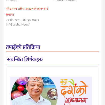
In "विविध"
In "Gurkha News"
परिवारका सबैमा अपाङ्गताले छाक टार्न
समस्या
२१ जेष्ठ २०७५, सोमबार ०१:३९
In "Gurkha News"
तपाईको प्रतिक्रिया
संबन्धित शिर्षकहरु