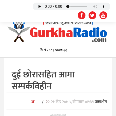
दुई छोरासहित आमा
सम्पर्कविहीन
/
२१ जेष्ठ २०७५, सोमबार ०१:३९
प्रकाशीत
ADVERTISEMENT