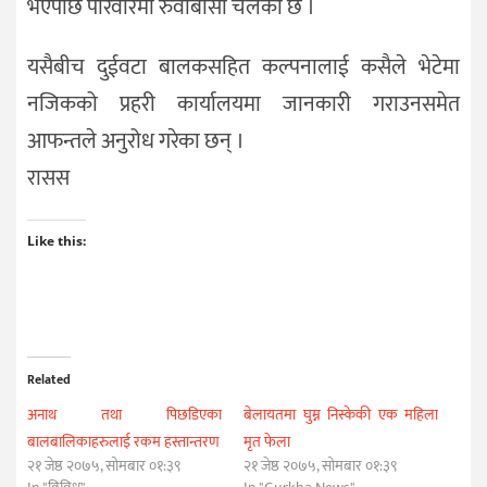
भएपछि परिवारमा रुवाबासी चलेको छ ।
यसैबीच दुईवटा बालकसहित कल्पनालाई कसैले भेटेमा
नजिकको प्रहरी कार्यालयमा जानकारी गराउनसमेत
आफन्तले अनुरोध गरेका छन् ।
रासस
Like this:
Related
अनाथ तथा पिछडिएका
बेलायतमा घुम्न निस्केकी एक महिला
बालबालिकाहरुलाई रकम हस्तान्तरण
मृत फेला
२१ जेष्ठ २०७५, सोमबार ०१:३९
२१ जेष्ठ २०७५, सोमबार ०१:३९